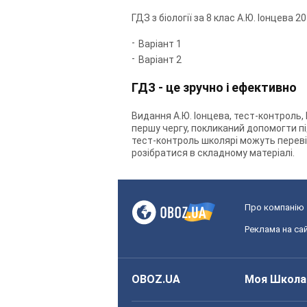
ГДЗ з біології за 8 клас А.Ю. Іонцева 
Варіант 1
Варіант 2
ГДЗ - це зручно і ефективно
Видання А.Ю. Іонцева, тест-контроль, 
першу чергу, покликаний допомогти під
тест-контроль школярі можуть переві
розібратися в складному матеріалі.
Про компанію
Реклама на сай
OBOZ.UA
Моя Школа