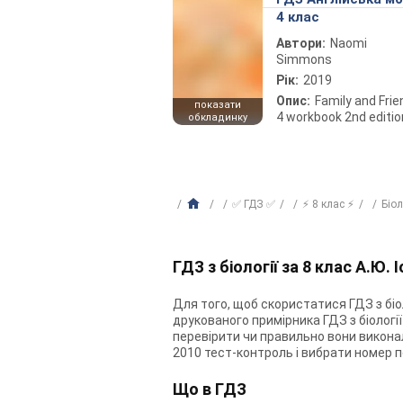
4 клас
Автори:
Naomi
Simmons
Рік:
2019
Опис:
Family and Fri
показати
4 workbook 2nd editio
обкладинку
✅ ГДЗ ✅
⚡ 8 клас ⚡
Біо
ГДЗ з біології за 8 клас А.Ю. 
Для того, щоб скористатися ГДЗ з біол
друкованого примірника ГДЗ з біології
перевірити чи правильно вони виконали
2010 тест-контроль і вибрати номер п
Що в ГДЗ