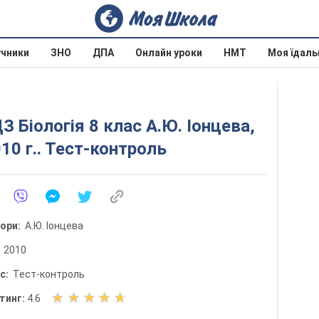
учники
ЗНО
ДПА
Онлайн уроки
НМТ
Моя їдаль
З Біологія 8 клас А.Ю. Іонцева,
10 г.. Тест-контроль
тори:
А.Ю. Іонцева
:
2010
ис:
Тест-контроль
О
тинг:
4.6
ц