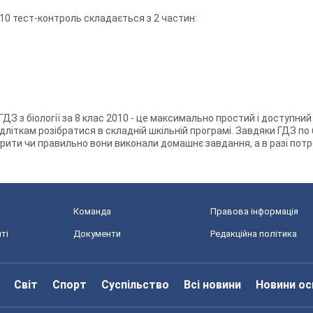
2010 тест-контроль складається з 2 частин:
ГДЗ з біології за 8 клас 2010 - це максимально простий і доступний 
літкам розібратися в складній шкільній програмі. Завдяки ГДЗ по бі
рити чи правильно вони виконали домашнє завдання, а в разі по
Команда
Правова інформація
ті
Документи
Редакційна політика
Світ
Спорт
Суспільство
Всі новини
Новини ос