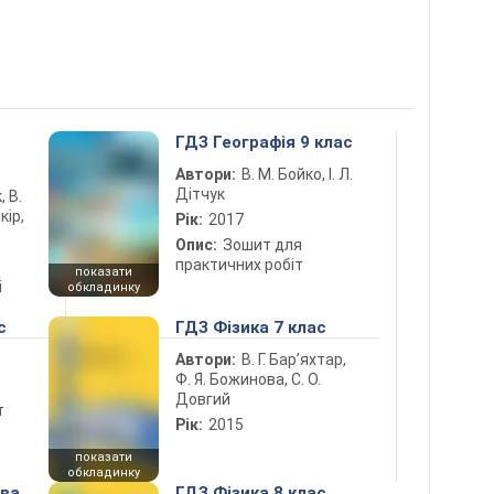
5
ГДЗ Географія 9 клас
Автори:
В. М. Бойко, І. Л.
Дітчук
, В.
кір,
Рік:
2017
Опис:
Зошит для
практичних робіт
показати
і
обкладинку
с
ГДЗ Фізика 7 клас
Автори:
В. Г. Бар’яхтар,
Ф. Я. Божинова, С. О.
Довгий
т
Рік:
2015
показати
обкладинку
ова
ГДЗ Фізика 8 клас