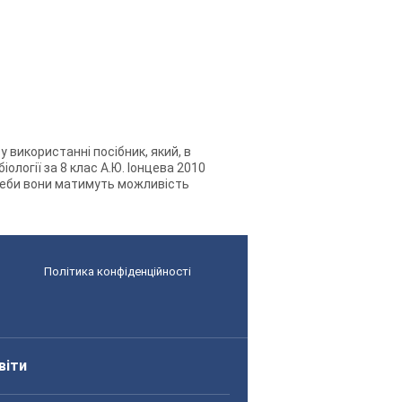
у використанні посібник, який, в
ології за 8 клас А.Ю. Іонцева 2010
треби вони матимуть можливість
Політика конфіденційності
віти