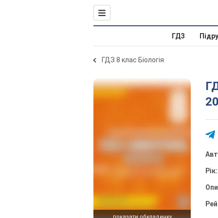
ГДЗ
Підр
ГДЗ 8 клас Біологія
ГД
20
Ав
Рік
Оп
Рей
показати обкладинку