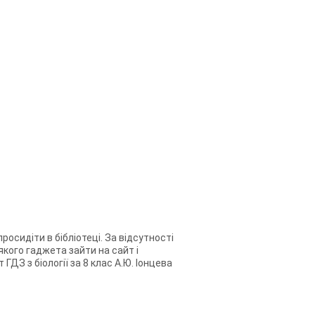
росидіти в бібліотеці. За відсутності
якого гаджета зайти на сайт і
ДЗ з біології за 8 клас А.Ю. Іонцева