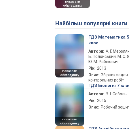
показати
обкладинку
Найбільш популярні книги
ГДЗ Математика 
клас
Автори:
А. Г. Мерзляк
Б. Полонський, М. С. Я
Ю. М. Рабінович
Рік:
2013
показати
Опис:
Збірник задач 
обкладинку
контрольних робіт
ГДЗ Біологія 7 кла
Автори:
В. І. Соболь
Рік:
2015
Опис:
Робочий зоши
показати
обкладинку
ГДЗ Англійська м