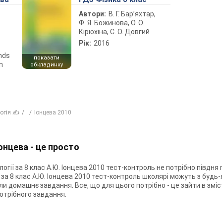
Автори:
В. Г. Бар’яхтар,
Ф. Я. Божинова, О. О.
Кірюхіна, С. О. Довгий
Рік:
2016
ends
показати
n
обкладинку
логія ✍
Іонцева 2010
Іонцева - це просто
огії за 8 клас А.Ю. Іонцева 2010 тест-контроль не потрібно півдня п
 за 8 клас А.Ю. Іонцева 2010 тест-контроль школярі можуть з будь-
 домашнє завдання. Все, що для цього потрібно - це зайти в зміст Г
отрібного завдання.