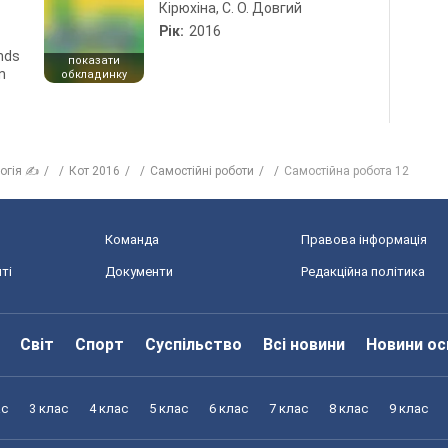
Кірюхіна, С. О. Довгий
Рік:
2016
ends
показати
n
обкладинку
логія ✍
Кот 2016
Самостійні роботи
Самостійна робота 12
Команда
Правова інформація
ті
Документи
Редакційна політика
Світ
Спорт
Суспільство
Всі новини
Новини ос
ас
3 клас
4 клас
5 клас
6 клас
7 клас
8 клас
9 клас