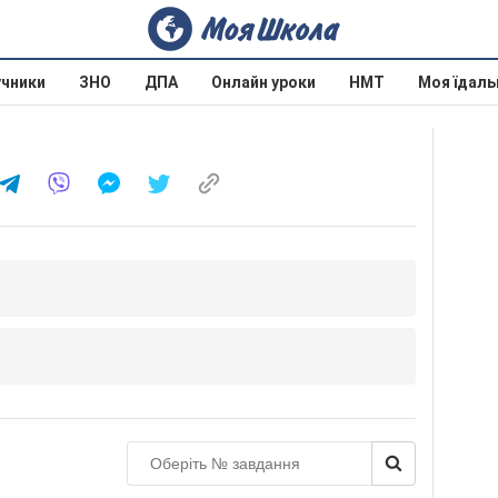
учники
ЗНО
ДПА
Онлайн уроки
НМТ
Моя їдаль