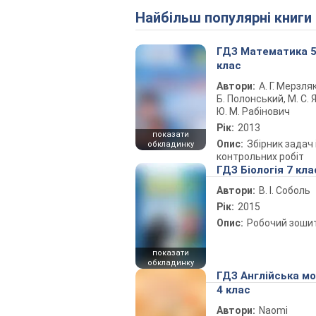
Найбільш популярні книги
ГДЗ Математика 
клас
Автори:
А. Г. Мерзляк
Б. Полонський, М. С. Я
Ю. М. Рабінович
Рік:
2013
показати
Опис:
Збірник задач 
обкладинку
контрольних робіт
ГДЗ Біологія 7 кла
Автори:
В. І. Соболь
Рік:
2015
Опис:
Робочий зоши
показати
обкладинку
ГДЗ Англійська м
4 клас
Автори:
Naomi