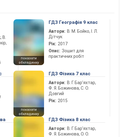
5
ГДЗ Географія 9 клас
Автори:
В. М. Бойко, І. Л.
Дітчук
, В.
кір,
Рік:
2017
Опис:
Зошит для
практичних робіт
показати
і
обкладинку
с
ГДЗ Фізика 7 клас
Автори:
В. Г. Бар’яхтар,
Ф. Я. Божинова, С. О.
Довгий
т
Рік:
2015
показати
обкладинку
ова
ГДЗ Фізика 8 клас
Автори:
В. Г. Бар’яхтар,
Ф. Я. Божинова, О. О.