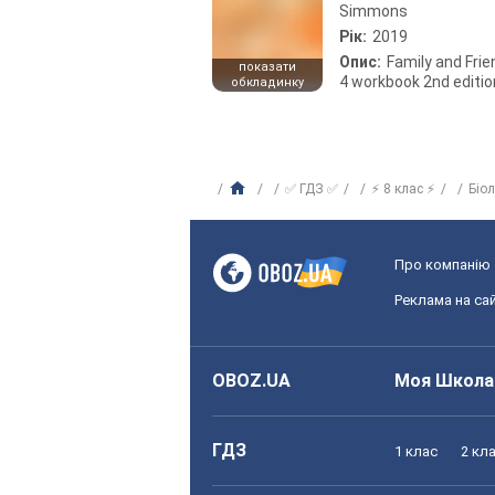
Simmons
Рік:
2019
Опис:
Family and Fri
показати
4 workbook 2nd editio
обкладинку
✅ ГДЗ ✅
⚡ 8 клас ⚡
Біо
Про компанію
Реклама на сай
OBOZ.UA
Моя Школа
ГДЗ
1 клас
2 кл