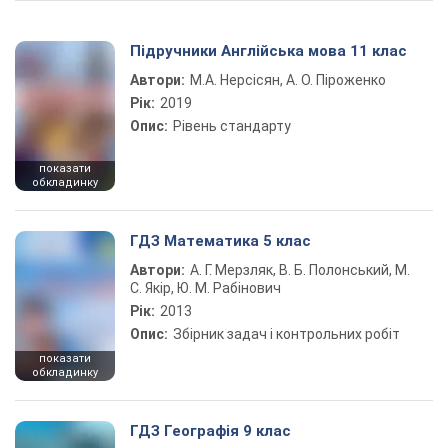
Підручники Англійська мова 11 клас
Автори:
М.А. Нерсісян, А. О. Піроженко
Рік:
2019
Опис:
Рівень стандарту
показати
обкладинку
ГДЗ Математика 5 клас
Автори:
А. Г. Мерзляк, В. Б. Полонський, М.
С. Якір, Ю. М. Рабінович
Рік:
2013
Опис:
Збірник задач і контрольних робіт
показати
обкладинку
ГДЗ Географія 9 клас