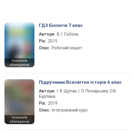
ГДЗ Біологія 7 клас
Автори:
В. І. Соболь
Рік:
2015
Опис:
Робочий зошит
показати
обкладинку
Підручники Всесвітня історія 6 клас
Автори:
І. Я. Щупак, І. О. Піскарьова, О.В.
Бурлака
Рік:
2019
Опис:
Інтегрований курс
показати
обкладинку