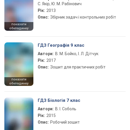
С. Якір, Ю. М. Рабінович
Рік:
2013
Опис:
Збірник задач і контрольних робіт
показати
обкладинку
ГДЗ Географія 9 клас
Автори:
В. М. Бойко, І. Л. Дітчук
Рік:
2017
Опис:
Зошит для практичних робіт
показати
обкладинку
ГДЗ Біологія 7 клас
Автори:
В. І. Соболь
Рік:
2015
Опис:
Робочий зошит