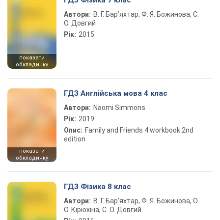
ГДЗ Фізика 7 клас
Автори:
В. Г. Бар’яхтар, Ф. Я. Божинова, С.
О. Довгий
Рік:
2015
показати
обкладинку
ГДЗ Англійська мова 4 клас
Автори:
Naomi Simmons
Рік:
2019
Опис:
Family and Friends 4 workbook 2nd
edition
показати
обкладинку
ГДЗ Фізика 8 клас
Автори:
В. Г. Бар’яхтар, Ф. Я. Божинова, О.
О. Кірюхіна, С. О. Довгий