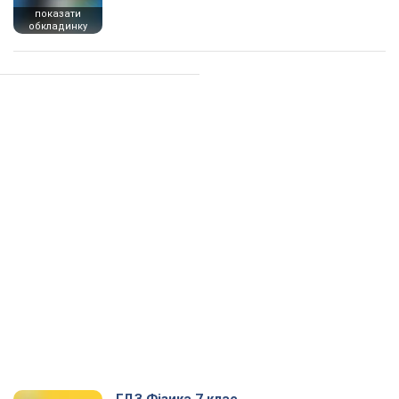
показати
обкладинку