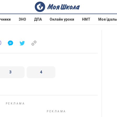
учники
ЗНО
ДПА
Онлайн уроки
НМТ
Моя їдаль
3
4