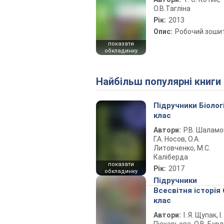
О.В.Тагліна
Рік:
2013
Опис:
Робочий зоши
показати
обкладинку
Найбільш популярні книги
Підручники Біолог
клас
Автори:
Р.В. Шаламо
Г.А. Носов, О.А.
Литовченко, М.С.
Каліберда
показати
Рік:
2017
обкладинку
Підручники
Всесвітня історія 
клас
Автори:
І. Я. Щупак, І.