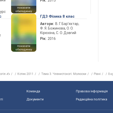
лака
Рік:
2015
показати
курс
обкладинку
с
ГДЗ Фізика 8 клас
Автори:
В. Г. Бар’яхтар,
Ф. Я. Божинова, О. О.
Кірюхіна, С. О. Довгий
т
Рік:
2016
показати
обкладинку
логія ✍
Котик 2011
Тема 3. Членистоногі. Молюски
Рівні
Вар
Команда
Правова інформація
ті
Документи
Редакційна політика