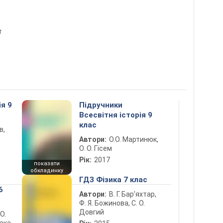
т
ія 9
Підручники
Всесвітня історія 9
клас
в,
Автори:
О.О. Мартинюк,
О. О. Гісем
Рік:
2017
показати
обкладинку
ГДЗ Фізика 7 клас
6
Автори:
В. Г. Бар’яхтар,
Ф. Я. Божинова, С. О.
Довгий
 О.