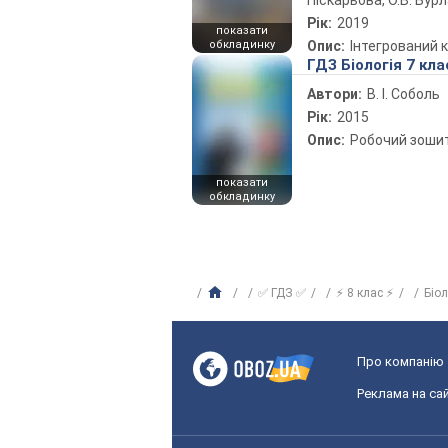
Піскарьова, О.В. Бур
Рік:
2019
показати
обкладинку
Опис:
Інтегрований 
ГДЗ Біологія 7 кла
Автори:
В. І. Соболь
Рік:
2015
Опис:
Робочий зоши
показати
обкладинку
✅ ГДЗ ✅
⚡ 8 клас ⚡
Біо
Про компанію
Реклама на сай