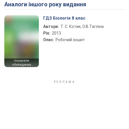
Аналоги іншого року видання
Play Video
ГДЗ Біологія 8 клас
Автори:
Т. С. Котик, О.В.Тагліна
Рік:
2013
Опис:
Робочий зошит
показати
обкладинку