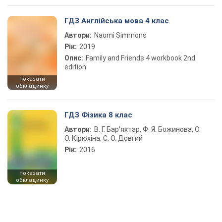
ГДЗ Англійська мова 4 клас
Автори:
Naomi Simmons
Рік:
2019
Опис:
Family and Friends 4 workbook 2nd
edition
показати
обкладинку
ГДЗ Фізика 8 клас
Автори:
В. Г. Бар’яхтар, Ф. Я. Божинова, О.
О. Кірюхіна, С. О. Довгий
Рік:
2016
показати
обкладинку