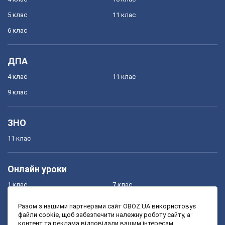
5 клас
11 клас
6 клас
ДПА
4 клас
11 клас
9 клас
ЗНО
11 клас
Онлайн уроки
1 клас
7 клас
2 клас
8 клас
Разом з нашими партнерами сайт OBOZ.UA використовує
файли cookie, щоб забезпечити належну роботу сайту, а
3 клас
9 клас
контент та реклама відповідали вашим інтересам.