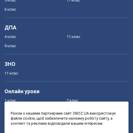
5 клас
11 клас
6 клас
ДПА
4 клас
11 клас
9 клас
ЗНО
11 клас
Онлайн уроки
1 клас
7 клас
2 клас
8 клас
Разом з нашими партнерами сайт OBOZ.UA використовує
файли cookie, щоб забезпечити належну роботу сайту, а
3 клас
9 клас
контент та реклама відповідали вашим інтересам.
4 клас
10 клас