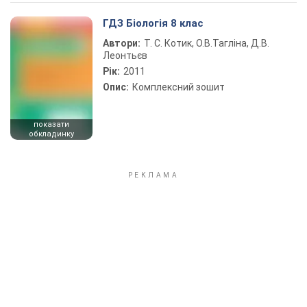
Play Video
ГДЗ Біологія 8 клас
Автори:
Т. С. Котик, О.В.Тагліна, Д.В.
Леонтьєв
Рік:
2011
Опис:
Комплексний зошит
показати
обкладинку