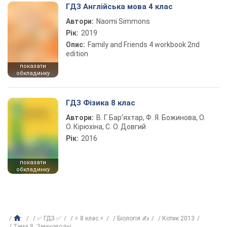
ГДЗ Англійська мова 4 клас
Автори:
Naomi Simmons
Рік:
2019
Опис:
Family and Friends 4 workbook 2nd
edition
показати
обкладинку
ГДЗ Фізика 8 клас
Автори:
В. Г. Бар’яхтар, Ф. Я. Божинова, О.
О. Кірюхіна, С. О. Довгий
Рік:
2016
показати
обкладинку
✅ ГДЗ ✅
⚡ 8 клас ⚡
Біологія ✍
Котик 2013
Тема 8. Земноводні