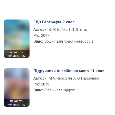
ГДЗ Географія 9 клас
Автори:
В. М. Бойко, І. Л. Дітчук
Рік:
2017
Опис:
Зошит для практичних робіт
показати
обкладинку
Підручники Англійська мова 11 клас
Автори:
М.А. Нерсісян, А. О. Піроженко
Рік:
2019
Опис:
Рівень стандарту
показати
обкладинку