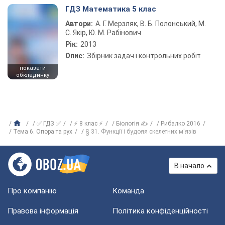
ГДЗ Математика 5 клас
Автори:
А. Г. Мерзляк, В. Б. Полонський, М.
С. Якір, Ю. М. Рабінович
Рік:
2013
Опис:
Збірник задач і контрольних робіт
показати
обкладинку
✅ ГДЗ ✅
⚡ 8 клас ⚡
Біологія ✍
Рибалко 2016
Тема 6. Опора та рух
§ 31. Функції і будояя скелетних м'язів
В начало
Про компанію
Команда
Правова інформація
Політика конфіденційності