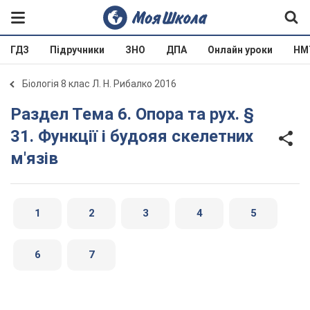
ГДЗ
Підручники
ЗНО
ДПА
Онлайн уроки
НМ
Біологія 8 клас Л. Н. Рибалко 2016
Раздел Тема 6. Опора та рух. §
31. Функції і будояя скелетних
м'язів
1
2
3
4
5
6
7