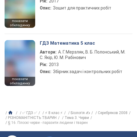
Рік:
2017
Опис:
Зошит для практичних робіт
показати
обкладинку
ГДЗ Математика 5 клас
Автори:
А. Г. Мерзляк, В. Б. Полонський, М.
С. Якір, Ю. М. Рабінович
Рік:
2013
Опис:
Збірник задач і контрольних робіт
показати
обкладинку
✅ ГДЗ ✅
⚡ 8 клас ⚡
Біологія ✍
Серебряков 2008
РІЗНОМАНІТНІСТЬ ТВАРИН
Тема 3. Черви
§ 16. Плоскі черви - паразити людини і тварин