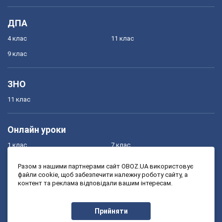
ДПА
4 клас
11 клас
9 клас
ЗНО
11 клас
Онлайн уроки
1 клас
7 клас
2 клас
8 клас
Разом з нашими партнерами сайт OBOZ.UA використовує
файли cookie, щоб забезпечити належну роботу сайту, а
3 клас
9 клас
контент та реклама відповідали вашим інтересам.
4 клас
10 клас
5 клас
11 клас
Прийняти
6 клас