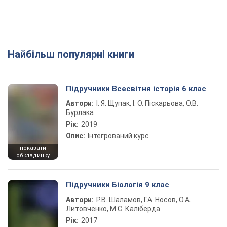
Найбільш популярні книги
Підручники Всесвітня історія 6 клас
Автори:
І. Я. Щупак, І. О. Піскарьова, О.В.
Бурлака
Рік:
2019
Опис:
Інтегрований курс
показати
обкладинку
Підручники Біологія 9 клас
Автори:
Р.В. Шаламов, Г.А. Носов, О.А.
Литовченко, М.С. Каліберда
Рік:
2017