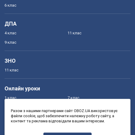
6 клас
ДПА
4 клас
11 клас
9 клас
ЗНО
11 клас
Онлайн уроки
1 клас
7 клас
2 клас
8 клас
Разом з нашими партнерами сайт OBOZ.UA використовує
файли cookie, щоб забезпечити належну роботу сайту, а
3 клас
9 клас
контент та реклама відповідали вашим інтересам.
4 клас
10 клас