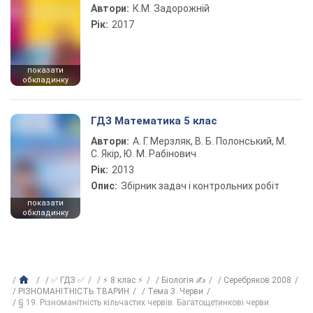
Автори:
К.М. Задорожній
Рік:
2017
показати
обкладинку
ГДЗ Математика 5 клас
Автори:
А. Г. Мерзляк, В. Б. Полонський, М.
С. Якір, Ю. М. Рабінович
Рік:
2013
Опис:
Збірник задач і контрольних робіт
показати
обкладинку
✅ ГДЗ ✅
⚡ 8 клас ⚡
Біологія ✍
Серебряков 2008
РІЗНОМАНІТНІСТЬ ТВАРИН
Тема 3. Черви
§ 19. Різноманітність кільчастих червів. Багатощетинкові черви