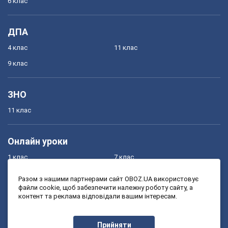
6 клас
ДПА
4 клас
11 клас
9 клас
ЗНО
11 клас
Онлайн уроки
1 клас
7 клас
2 клас
8 клас
Разом з нашими партнерами сайт OBOZ.UA використовує
файли cookie, щоб забезпечити належну роботу сайту, а
3 клас
9 клас
контент та реклама відповідали вашим інтересам.
4 клас
10 клас
5 клас
11 клас
Прийняти