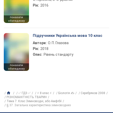
Рік:
2016
показати
обкладинку
Підручники Українська мова 10 клас
Автори:
О. П. Глазова
Рік:
2018
Опис:
Рівень стандарту
показати
обкладинку
✅ ГДЗ ✅
⚡ 8 клас ⚡
Біологія ✍
Серебряков 2008
РІЗНОМАНІТНІСТЬ ТВАРИН
Тема 7. Клас Земноводні, або Амфібії
§ 37. Загальна характеристика земноводних