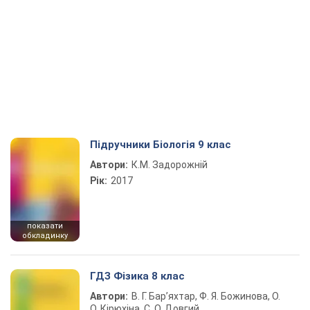
Підручники Біологія 9 клас
Автори:
К.М. Задорожній
Рік:
2017
показати
обкладинку
ГДЗ Фізика 8 клас
Автори:
В. Г. Бар’яхтар, Ф. Я. Божинова, О.
О. Кірюхіна, С. О. Довгий