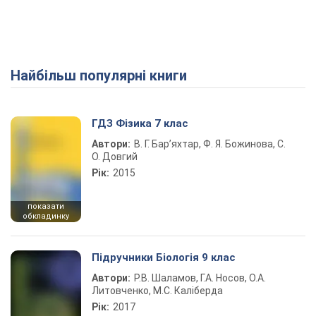
Найбільш популярні книги
ГДЗ Фізика 7 клас
Автори:
В. Г. Бар’яхтар, Ф. Я. Божинова, С.
О. Довгий
Рік:
2015
показати
обкладинку
Підручники Біологія 9 клас
Автори:
Р.В. Шаламов, Г.А. Носов, О.А.
Литовченко, М.С. Каліберда
Рік:
2017