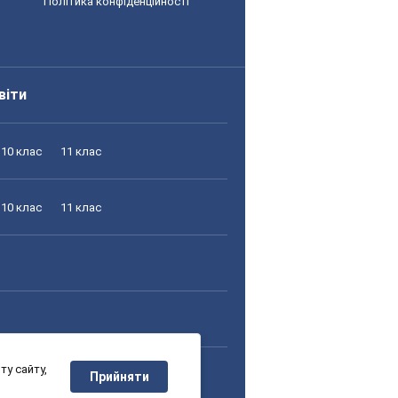
Політика конфіденційності
віти
10 клас
11 клас
10 клас
11 клас
у сайту,
10 клас
11 клас
Прийняти