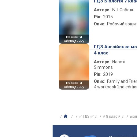
ГДЗ Біологія 7 кла
Автори:
В. І. Соболь
Рік:
2015
Опис:
Робочий зоши
показати
обкладинку
ГДЗ Англійська м
4 клас
Автори:
Naomi
Simmons
Рік:
2019
Опис:
Family and Fri
показати
4 workbook 2nd editio
обкладинку
✅ ГДЗ ✅
⚡ 8 клас ⚡
Біо