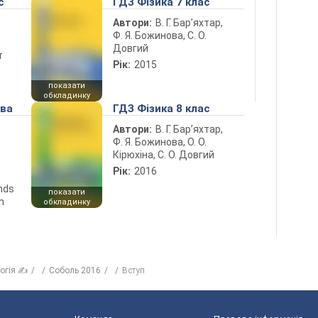
с
ГДЗ Фізика 7 клас
Автори:
В. Г. Бар’яхтар,
Ф. Я. Божинова, С. О.
Довгий
т
Рік:
2015
показати
обкладинку
ова
ГДЗ Фізика 8 клас
Автори:
В. Г. Бар’яхтар,
Ф. Я. Божинова, О. О.
Кірюхіна, С. О. Довгий
Рік:
2016
ends
показати
n
обкладинку
логія ✍
Соболь 2016
Вступ