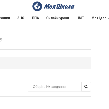
учники
ЗНО
ДПА
Онлайн уроки
НМТ
Моя їдаль