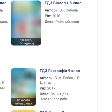
клас
ГДЗ Біологія 8 клас
ль
Автори:
В. І. Соболь
Рік:
2016
вдань
Опис:
Робочий зошит
показати
обкладинку
5
ГДЗ Географія 9 клас
Автори:
В. М. Бойко, І. Л.
Дітчук
, В.
кір,
Рік:
2017
Опис:
Зошит для
практичних робіт
показати
і
обкладинку