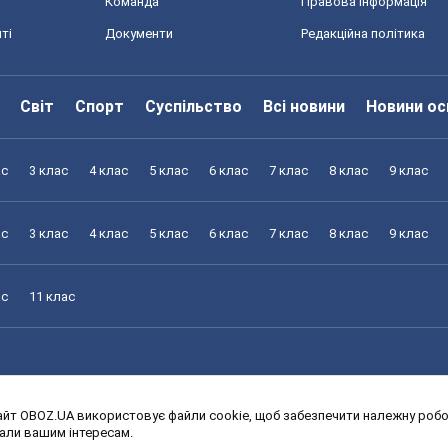
Команда
Правова інформація
ті
Документи
Редакційна політика
Світ
Спорт
Суспільство
Всі новини
Новини ос
ас
3 клас
4 клас
5 клас
6 клас
7 клас
8 клас
9 клас
ас
3 клас
4 клас
5 клас
6 клас
7 клас
8 клас
9 клас
ас
11 клас
йт OBOZ.UA використовує файли cookie, щоб забезпечити належну робот
ас
3 клас
4 клас
5 клас
6 клас
7 клас
8 клас
9 клас
дали вашим інтересам.