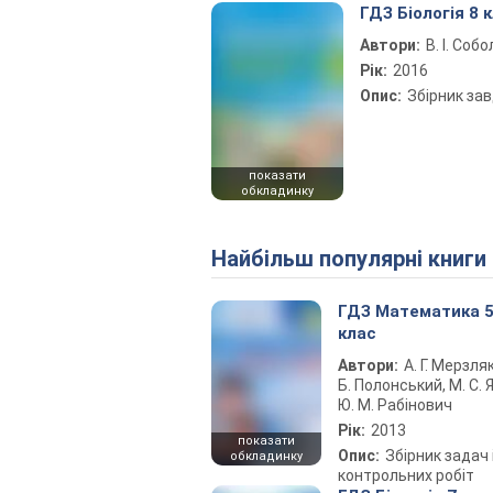
ГДЗ Біологія 8 
Автори:
В. І. Собо
Рік:
2016
Опис:
Збірник за
показати
обкладинку
Найбільш популярні книги
ГДЗ Математика 
клас
Автори:
А. Г. Мерзляк
Б. Полонський, М. С. Я
Ю. М. Рабінович
Рік:
2013
показати
Опис:
Збірник задач 
обкладинку
контрольних робіт