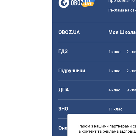
Про компанію
Реклама на сай
OBOZ.UA
Моя Школа
ГДЗ
1 клас
2 кл
Підручники
1 клас
2 кл
ДПА
4 клас
9 кл
ЗНО
11 клас
Разом з нашими партнерами са
Онлайн уроки
1 клас
2 кл
а контент та реклама відпові