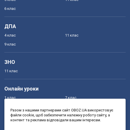
6 клас
ДПА
4 клас
11 клас
9 клас
ЗНО
11 клас
Онлайн уроки
1 клас
7 клас
2 клас
8 клас
Разом з нашими партнерами сайт OBOZ.UA використовує
файли cookie, щоб забезпечити належну роботу сайту, а
3 клас
9 клас
контент та реклама відповідали вашим інтересам.
4 клас
10 клас