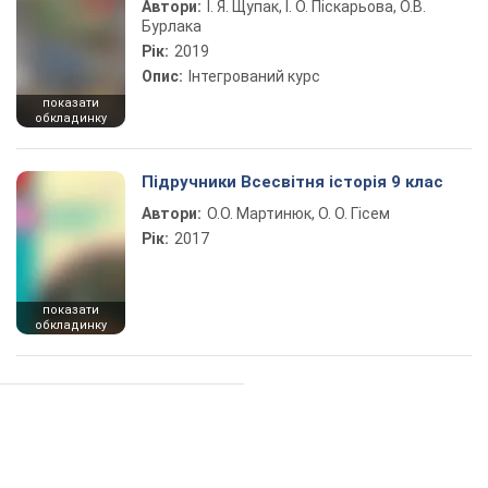
Автори:
І. Я. Щупак, І. О. Піскарьова, О.В.
Бурлака
Рік:
2019
Опис:
Інтегрований курс
показати
обкладинку
Підручники Всесвітня історія 9 клас
Автори:
О.О. Мартинюк, О. О. Гісем
Рік:
2017
показати
обкладинку