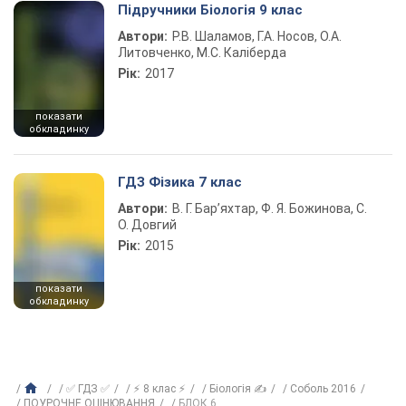
Підручники Біологія 9 клас
Автори:
Р.В. Шаламов, Г.А. Носов, О.А.
Литовченко, М.С. Каліберда
Рік:
2017
показати
обкладинку
ГДЗ Фізика 7 клас
Автори:
В. Г. Бар’яхтар, Ф. Я. Божинова, С.
О. Довгий
Рік:
2015
показати
обкладинку
✅ ГДЗ ✅
⚡ 8 клас ⚡
Біологія ✍
Соболь 2016
ПОУРОЧНЕ ОЦІНЮВАННЯ
БЛОК 6