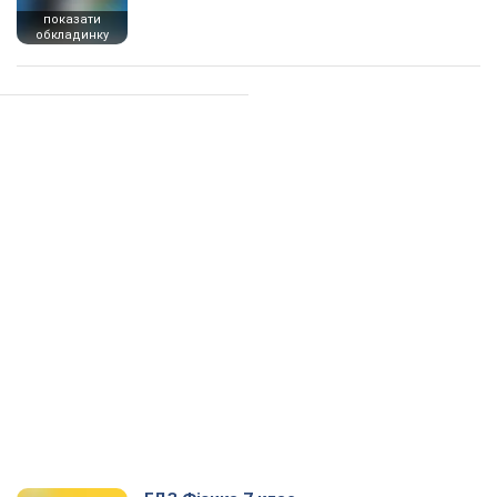
показати
обкладинку