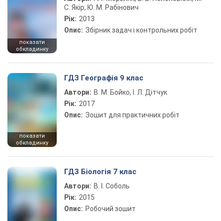
С. Якір, Ю. М. Рабінович
Рік:
2013
Опис:
Збірник задач і контрольних робіт
показати
обкладинку
ГДЗ Географія 9 клас
Автори:
В. М. Бойко, І. Л. Дітчук
Рік:
2017
Опис:
Зошит для практичних робіт
показати
обкладинку
ГДЗ Біологія 7 клас
Автори:
В. І. Соболь
Рік:
2015
Опис:
Робочий зошит