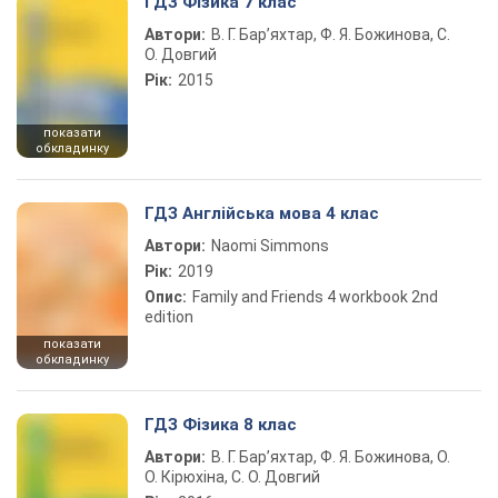
ГДЗ Фізика 7 клас
Автори:
В. Г. Бар’яхтар, Ф. Я. Божинова, С.
О. Довгий
Рік:
2015
показати
обкладинку
ГДЗ Англійська мова 4 клас
Автори:
Naomi Simmons
Рік:
2019
Опис:
Family and Friends 4 workbook 2nd
edition
показати
обкладинку
ГДЗ Фізика 8 клас
Автори:
В. Г. Бар’яхтар, Ф. Я. Божинова, О.
О. Кірюхіна, С. О. Довгий