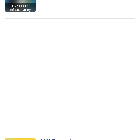
показати
обкладинку