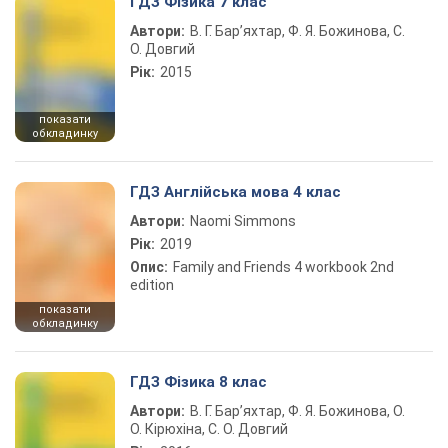
ГДЗ Фізика 7 клас
Автори:
В. Г. Бар’яхтар, Ф. Я. Божинова, С.
О. Довгий
Рік:
2015
показати
обкладинку
ГДЗ Англійська мова 4 клас
Автори:
Naomi Simmons
Рік:
2019
Опис:
Family and Friends 4 workbook 2nd
edition
показати
обкладинку
ГДЗ Фізика 8 клас
Автори:
В. Г. Бар’яхтар, Ф. Я. Божинова, О.
О. Кірюхіна, С. О. Довгий