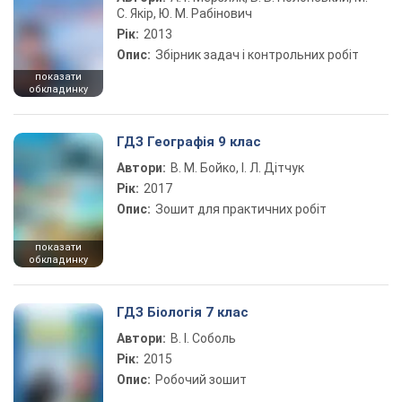
С. Якір, Ю. М. Рабінович
Рік:
2013
Опис:
Збірник задач і контрольних робіт
показати
обкладинку
ГДЗ Географія 9 клас
Автори:
В. М. Бойко, І. Л. Дітчук
Рік:
2017
Опис:
Зошит для практичних робіт
показати
обкладинку
ГДЗ Біологія 7 клас
Автори:
В. І. Соболь
Рік:
2015
Опис:
Робочий зошит