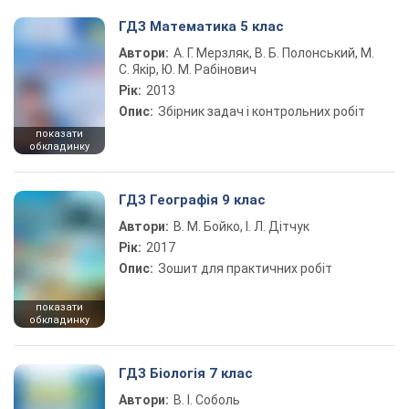
ГДЗ Математика 5 клас
Автори:
А. Г. Мерзляк, В. Б. Полонський, М.
С. Якір, Ю. М. Рабінович
Рік:
2013
Опис:
Збірник задач і контрольних робіт
показати
обкладинку
ГДЗ Географія 9 клас
Автори:
В. М. Бойко, І. Л. Дітчук
Рік:
2017
Опис:
Зошит для практичних робіт
показати
обкладинку
ГДЗ Біологія 7 клас
Автори:
В. І. Соболь