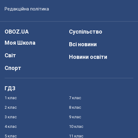
Редакційна політика
OBOZ.UA
Суспільство
Моя Школа
Всі новини
Світ
Новини освіти
Спорт
ГДЗ
1 клас
7 клас
2 клас
8 клас
3 клас
9 клас
4 клас
10 клас
5 клас
11 клас