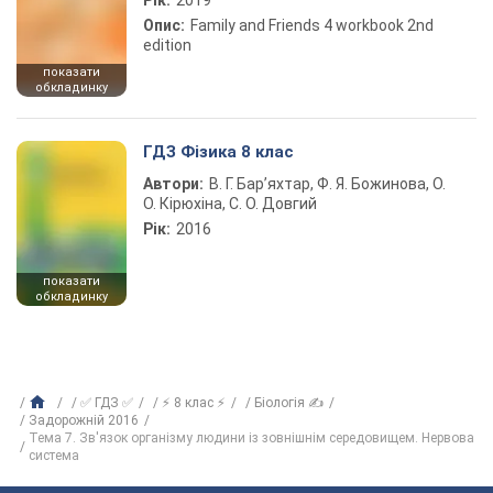
Рік:
2019
Опис:
Family and Friends 4 workbook 2nd
edition
показати
обкладинку
ГДЗ Фізика 8 клас
Автори:
В. Г. Бар’яхтар, Ф. Я. Божинова, О.
О. Кірюхіна, С. О. Довгий
Рік:
2016
показати
обкладинку
✅ ГДЗ ✅
⚡ 8 клас ⚡
Біологія ✍
Задорожній 2016
Тема 7. Зв'язок організму людини із зовнішнім середовищем. Нервова
система