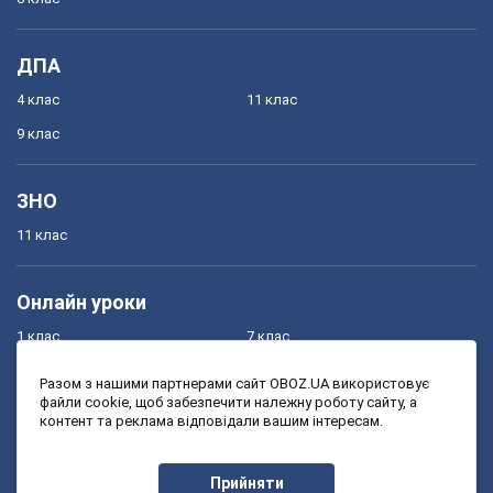
ДПА
4 клас
11 клас
9 клас
ЗНО
11 клас
Онлайн уроки
1 клас
7 клас
2 клас
8 клас
Разом з нашими партнерами сайт OBOZ.UA використовує
файли cookie, щоб забезпечити належну роботу сайту, а
3 клас
9 клас
контент та реклама відповідали вашим інтересам.
4 клас
10 клас
5 клас
11 клас
Прийняти