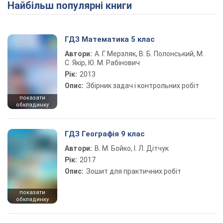
Найбільш популярні книги
ГДЗ Математика 5 клас
Автори:
А. Г. Мерзляк, В. Б. Полонський, М.
С. Якір, Ю. М. Рабінович
Рік:
2013
Опис:
Збірник задач і контрольних робіт
показати
обкладинку
ГДЗ Географія 9 клас
Автори:
В. М. Бойко, І. Л. Дітчук
Рік:
2017
Опис:
Зошит для практичних робіт
показати
обкладинку