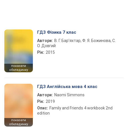
ГДЗ Фізика 7 клас
Автори:
В. Г. Бар’яхтар, Ф. Я. Божинова, С.
О. Довгий
Рік:
2015
показати
обкладинку
ГДЗ Англійська мова 4 клас
Автори:
Naomi Simmons
Рік:
2019
Опис:
Family and Friends 4 workbook 2nd
edition
показати
обкладинку