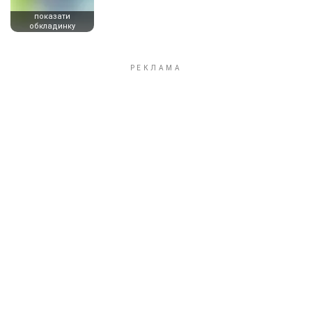
показати
обкладинку