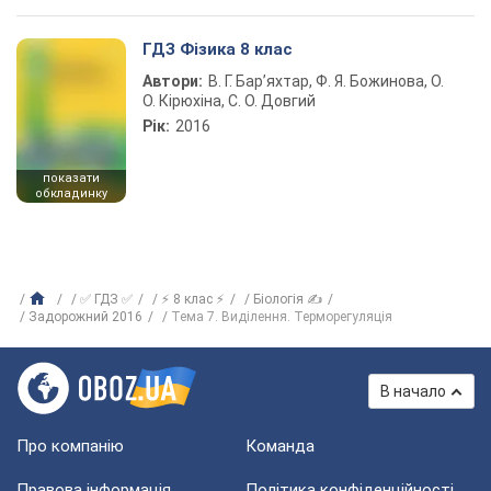
ГДЗ Фізика 8 клас
Автори:
В. Г. Бар’яхтар, Ф. Я. Божинова, О.
О. Кірюхіна, С. О. Довгий
Рік:
2016
показати
обкладинку
✅ ГДЗ ✅
⚡ 8 клас ⚡
Біологія ✍
Задорожний 2016
Тема 7. Виділення. Терморегуляція
В начало
Про компанію
Команда
Правова інформація
Політика конфіденційності