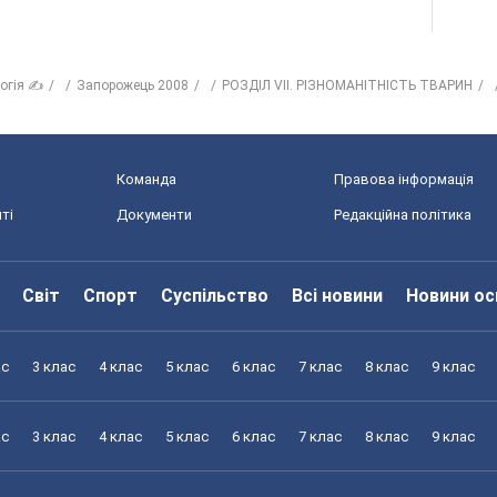
логія ✍
Запорожець 2008
РОЗДІЛ VII. РІЗНОМАНІТНІСТЬ ТВАРИН
Команда
Правова інформація
ті
Документи
Редакційна політика
Світ
Спорт
Суспільство
Всі новини
Новини ос
ас
3 клас
4 клас
5 клас
6 клас
7 клас
8 клас
9 клас
ас
3 клас
4 клас
5 клас
6 клас
7 клас
8 клас
9 клас