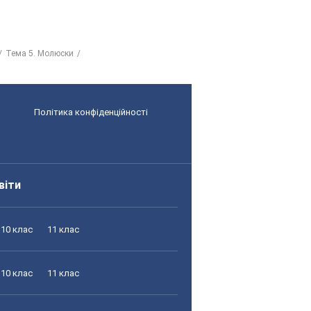
Тема 5. Молюски
Політика конфіденційності
віти
10 клас
11 клас
10 клас
11 клас