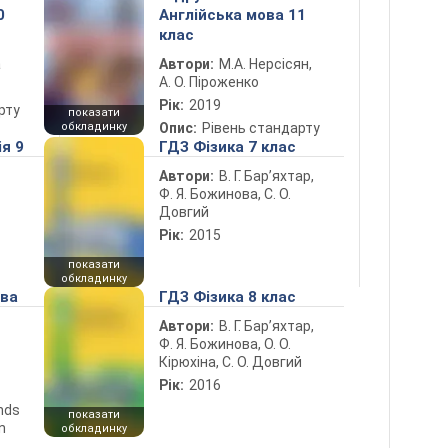
0
Англійська мова 11
клас
а
Автори:
М.А. Нерсісян,
А. О. Піроженко
Рік:
2019
рту
показати
обкладинку
Опис:
Рівень стандарту
ія 9
ГДЗ Фізика 7 клас
Автори:
В. Г. Бар’яхтар,
Ф. Я. Божинова, С. О.
Довгий
Рік:
2015
показати
обкладинку
ова
ГДЗ Фізика 8 клас
Автори:
В. Г. Бар’яхтар,
Ф. Я. Божинова, О. О.
Кірюхіна, С. О. Довгий
Рік:
2016
ends
показати
n
обкладинку