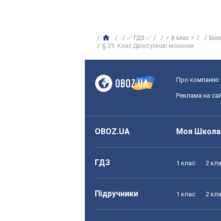
✅ ГДЗ ✅
⚡ 8 клас ⚡
Біо
§ 29. Клас Двостулкові молюски
Про компанію
Реклама на сай
OBOZ.UA
Моя Школа
ГДЗ
1 клас
2 кл
Підручники
1 клас
2 кл