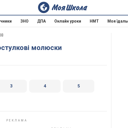
учники
ЗНО
ДПА
Онлайн уроки
НМТ
Моя їдаль
08
востулкові молюски
3
4
5