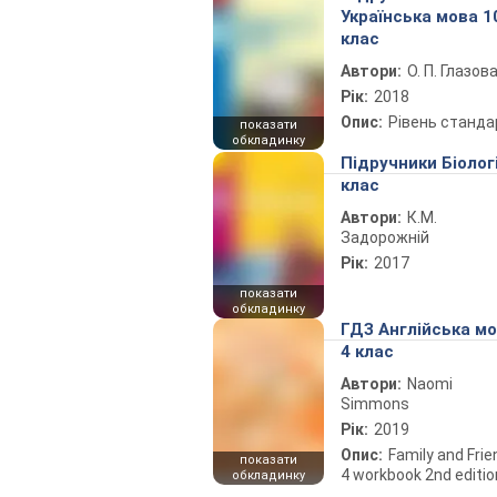
Українська мова 1
клас
Автори:
О. П. Глазов
Рік:
2018
Опис:
Рівень станда
показати
обкладинку
Підручники Біолог
клас
Автори:
К.М.
Задорожній
Рік:
2017
показати
обкладинку
ГДЗ Англійська м
4 клас
Автори:
Naomi
Simmons
Рік:
2019
Опис:
Family and Fri
показати
4 workbook 2nd editio
обкладинку