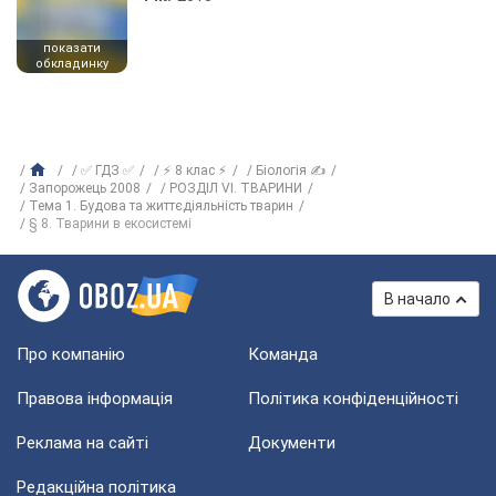
показати
обкладинку
✅ ГДЗ ✅
⚡ 8 клас ⚡
Біологія ✍
Запорожець 2008
РОЗДІЛ VI. ТВАРИНИ
Тема 1. Будова та життєдіяльність тварин
§ 8. Тварини в екосистемі
В начало
Про компанію
Команда
Правова інформація
Політика конфіденційності
Реклама на сайті
Документи
Редакційна політика