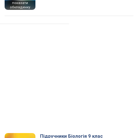
показати
обкладинку
Підручники Біологія 9 клас