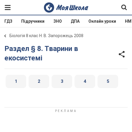
ГДЗ
Підручники
ЗНО
ДПА
Онлайн уроки
НМ
Біологія 8 клас Н. В. Запорожець 2008
Раздел § 8. Тварини в
екосистемі
1
2
3
4
5