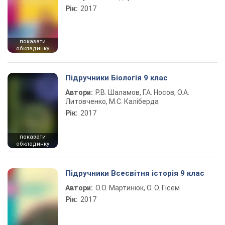
Рік:
2017
показати
обкладинку
Підручники Біологія 9 клас
Автори:
Р.В. Шаламов, Г.А. Носов, О.А.
Литовченко, М.С. Каліберда
Рік:
2017
показати
обкладинку
Підручники Всесвітня історія 9 клас
Автори:
О.О. Мартинюк, О. О. Гісем
Рік:
2017