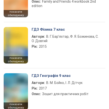
Опис:
Family and Friends 4 workbook 2nd
edition
показати
обкладинку
ГДЗ Фізика 7 клас
Автори:
В. Г. Бар’яхтар, Ф. Я. Божинова, С.
О. Довгий
Рік:
2015
показати
обкладинку
ГДЗ Географія 9 клас
Автори:
В. М. Бойко, І. Л. Дітчук
Рік:
2017
Опис:
Зошит для практичних робіт
показати
обкладинку