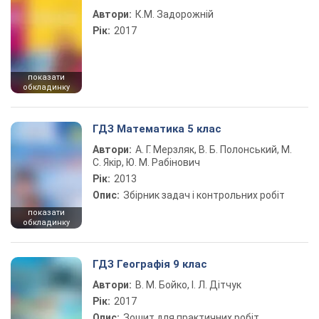
Автори:
К.М. Задорожній
Рік:
2017
показати
обкладинку
ГДЗ Математика 5 клас
Автори:
А. Г. Мерзляк, В. Б. Полонський, М.
С. Якір, Ю. М. Рабінович
Рік:
2013
Опис:
Збірник задач і контрольних робіт
показати
обкладинку
ГДЗ Географія 9 клас
Автори:
В. М. Бойко, І. Л. Дітчук
Рік:
2017
Опис:
Зошит для практичних робіт