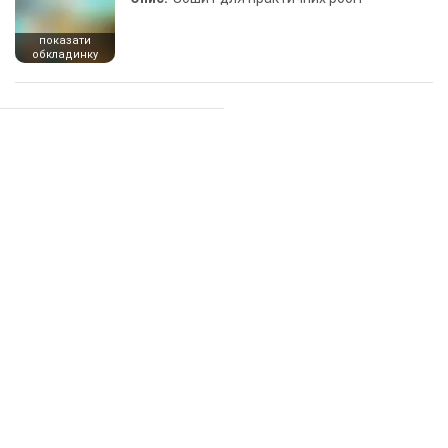
показати
обкладинку