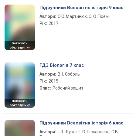
Підручники Всесвітня історія 9 клас
Автори:
О.О. Мартинюк, О. О. Гісем
Рік:
2017
показати
обкладинку
ГДЗ Біологія 7 клас
Автори:
В. І. Соболь
Рік:
2015
Опис:
Робочий зошит
показати
обкладинку
Підручники Всесвітня історія 6 клас
Автори:
І. Я. Щупак, І. О. Піскарьова, О.В.