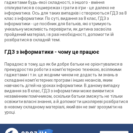
гаджетами будь-якої складності, з іншого - вміння
спілкуватися в соцмережах і грати в ігри - це далеко не
інформатика. Ось для таких випадків і створюються ГДЗ за 8
клас з інформатики. По суті, видання за 8 клас, ГДЗ з
інформатики - це посібник для батьків, які отримують
унікальну можливість перевірити, як дитина засвоїла
пройдений матеріал, і в разі необхідності, допомогти їй
розібратися в складній темі.
ГДЗ з інформатики - чому це працює
Парадокс в тому, що як би добре батьки не орієнтувалися в
премудростях роботи з комп'ютерною технікою, всілякими
гаджетами і т.ін. це жодним чином не додасть їм знань в
складанні комп'ютерних програм і інших нюансів, яким
навчають дітей на уроках інформатики. В даному випадку
видання за 8 клас, ГДЗ з інформатики може виявитися
незамінним помічником, оскільки батьки зможуть не тільки
освіжити власні знання, а й допомогти школяреві розібратися
в новому складному матеріалі, який він не зміг зрозуміти на
уроці.