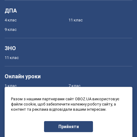
ДПА
4 клас
11 клас
9 клас
ЗНО
11 клас
Онлайн уроки
1 клас
7 клас
2 клас
8 клас
Разом з нашими партнерами сайт OBOZ.UA використовує
файли cookie, щоб забезпечити належну роботу сайту, а
3 клас
9 клас
контент та реклама відповідали вашим інтересам.
4 клас
10 клас
5 клас
11 клас
Прийняти
6 клас