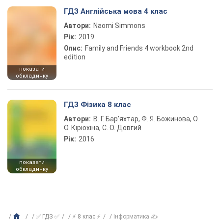
ГДЗ Англійська мова 4 клас
Автори:
Naomi Simmons
Рік:
2019
Опис:
Family and Friends 4 workbook 2nd
edition
показати
обкладинку
ГДЗ Фізика 8 клас
Автори:
В. Г. Бар’яхтар, Ф. Я. Божинова, О.
О. Кірюхіна, С. О. Довгий
Рік:
2016
показати
обкладинку
✅ ГДЗ ✅
⚡ 8 клас ⚡
Інформатика ✍