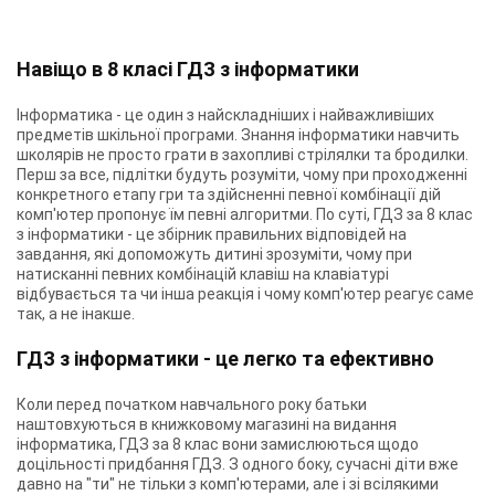
Навіщо в 8 класі ГДЗ з інформатики
Інформатика - це один з найскладніших і найважливіших
предметів шкільної програми. Знання інформатики навчить
школярів не просто грати в захопливі стрілялки та бродилки.
Перш за все, підлітки будуть розуміти, чому при проходженні
конкретного етапу гри та здійсненні певної комбінації дій
комп'ютер пропонує їм певні алгоритми. По суті, ГДЗ за 8 клас
з інформатики - це збірник правильних відповідей на
завдання, які допоможуть дитині зрозуміти, чому при
натисканні певних комбінацій клавіш на клавіатурі
відбувається та чи інша реакція і чому комп'ютер реагує саме
так, а не інакше.
ГДЗ з інформатики - це легко та ефективно
Коли перед початком навчального року батьки
наштовхуються в книжковому магазині на видання
інформатика, ГДЗ за 8 клас вони замислюються щодо
доцільності придбання ГДЗ. З одного боку, сучасні діти вже
давно на "ти" не тільки з комп'ютерами, але і зі всілякими