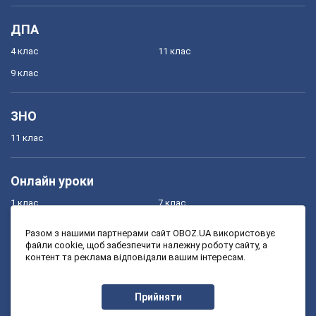
ДПА
4 клас
11 клас
9 клас
ЗНО
11 клас
Онлайн уроки
1 клас
7 клас
2 клас
8 клас
Разом з нашими партнерами сайт OBOZ.UA використовує
файли cookie, щоб забезпечити належну роботу сайту, а
3 клас
9 клас
контент та реклама відповідали вашим інтересам.
4 клас
10 клас
5 клас
11 клас
Прийняти
6 клас