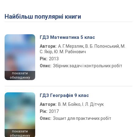
Найбільш популярні книги
ГДЗ Математика 5 клас
Автори:
А. Г. Мерзляк, В. Б. Полонський, М.
С. Якір, Ю. М. Рабінович
Рік:
2013
Опис:
Збірник задач і контрольних робіт
показати
обкладинку
ГДЗ Географія 9 клас
Автори:
В. М. Бойко, І. Л. Дітчук
Рік:
2017
Опис:
Зошит для практичних робіт
показати
обкладинку