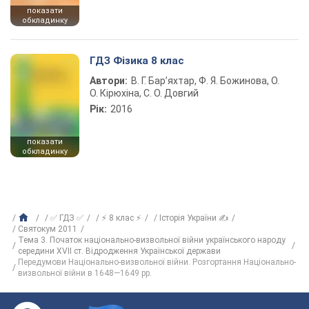
показати
обкладинку
ГДЗ Фізика 8 клас
Автори:
В. Г. Бар’яхтар, Ф. Я. Божинова, О.
О. Кірюхіна, С. О. Довгий
Рік:
2016
показати
обкладинку
✅ ГДЗ ✅
⚡ 8 клас ⚡
Історія України ✍
Святокум 2011
Тема 3. Початок національно-визвольної війни українського народу
середини XVІІ ст. Відродження Української держави
Передумови Національно-визвольної війни. Розгортання Національно-
визвольної війни в 1648—1649 рр.