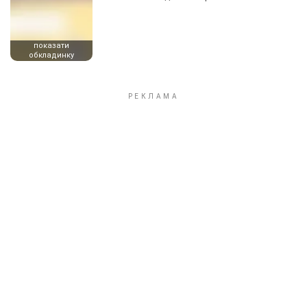
показати
обкладинку