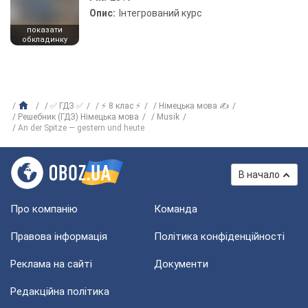
Опис:
Інтегрований курс
показати
обкладинку
✅ ГДЗ ✅
⚡ 8 клас ⚡
Німецька мова ✍
Решебник (ГДЗ) Німецька мова
Musik
An der Spitze — gestern und heute
В начало
Про компанію
Команда
Правова інформація
Політика конфіденційності
Реклама на сайті
Документи
Редакційна політика