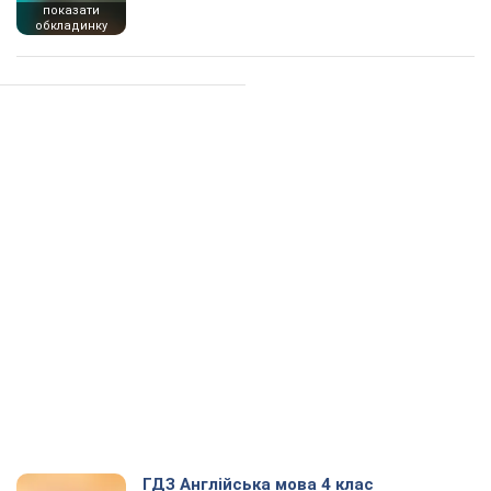
показати
обкладинку
ГДЗ Англійська мова 4 клас