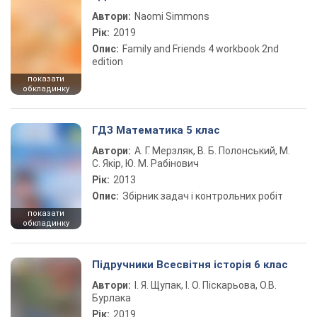
Автори:
Naomi Simmons
Рік:
2019
Опис:
Family and Friends 4 workbook 2nd
edition
показати
обкладинку
ГДЗ Математика 5 клас
Автори:
А. Г. Мерзляк, В. Б. Полонський, М.
С. Якір, Ю. М. Рабінович
Рік:
2013
Опис:
Збірник задач і контрольних робіт
показати
обкладинку
Підручники Всесвітня історія 6 клас
Автори:
І. Я. Щупак, І. О. Піскарьова, О.В.
Бурлака
Рік:
2019