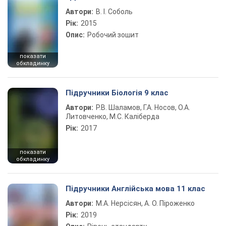
Автори:
В. І. Соболь
Рік:
2015
Опис:
Робочий зошит
показати
обкладинку
Підручники Біологія 9 клас
Автори:
Р.В. Шаламов, Г.А. Носов, О.А.
Литовченко, М.С. Каліберда
Рік:
2017
показати
обкладинку
Підручники Англійська мова 11 клас
Автори:
М.А. Нерсісян, А. О. Піроженко
Рік:
2019