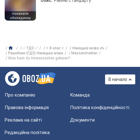
Опис:
Рівень стандарту
показати
обкладинку
✅ ГДЗ ✅
⚡ 8 клас ⚡
Німецька мова ✍
Решебник (ГДЗ) Німецька мова
Massenmedien
Was hast du Interessantes gelesen?
В начало
Про компанію
Команда
Правова інформація
Політика конфіденційності
Реклама на сайті
Документи
Редакційна політика