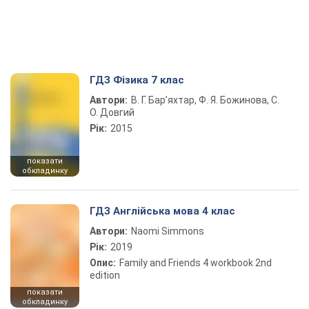
ГДЗ Фізика 7 клас
Автори:
В. Г. Бар’яхтар, Ф. Я. Божинова, С.
О. Довгий
Рік:
2015
показати
обкладинку
ГДЗ Англійська мова 4 клас
Автори:
Naomi Simmons
Рік:
2019
Опис:
Family and Friends 4 workbook 2nd
edition
показати
обкладинку