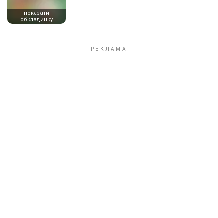
показати
обкладинку