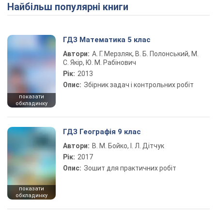
Найбільш популярні книги
ГДЗ Математика 5 клас
Автори:
А. Г. Мерзляк, В. Б. Полонський, М.
С. Якір, Ю. М. Рабінович
Рік:
2013
Опис:
Збірник задач і контрольних робіт
показати
обкладинку
ГДЗ Географія 9 клас
Автори:
В. М. Бойко, І. Л. Дітчук
Рік:
2017
Опис:
Зошит для практичних робіт
показати
обкладинку