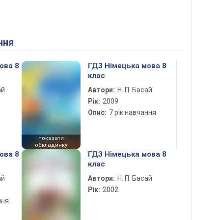
ння
ова 8
ГДЗ Німецька мова 8
клас
ай
Автори:
Н. П. Басай
Рік:
2009
Опис:
7 рік навчання
показати
обкладинку
ова 8
ГДЗ Німецька мова 8
клас
ай
Автори:
Н. П. Басай
Рік:
2002
ння