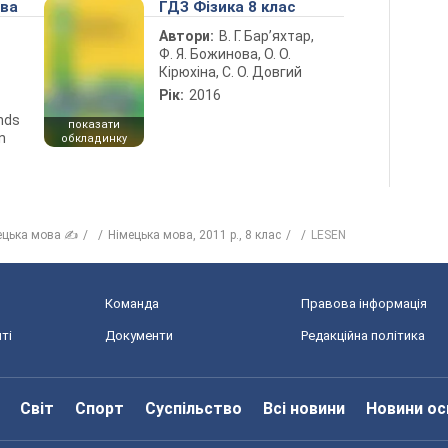
ова
ГДЗ Фізика 8 клас
Автори:
В. Г. Бар’яхтар,
Ф. Я. Божинова, О. О.
Кірюхіна, С. О. Довгий
Рік:
2016
ends
показати
n
обкладинку
ецька мова ✍
Німецька мова, 2011 р., 8 клас
LESEN
Команда
Правова інформація
ті
Документи
Редакційна політика
Світ
Спорт
Суспільство
Всі новини
Новини ос