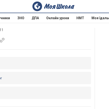
учники
ЗНО
ДПА
Онлайн уроки
НМТ
Моя їдаль
011
or