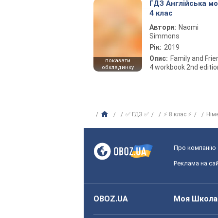
ГДЗ Англійська м
4 клас
Автори:
Naomi
Simmons
Рік:
2019
Опис:
Family and Fri
показати
4 workbook 2nd editio
обкладинку
✅ ГДЗ ✅
⚡ 8 клас ⚡
Нім
Про компанію
Реклама на сай
OBOZ.UA
Моя Школа