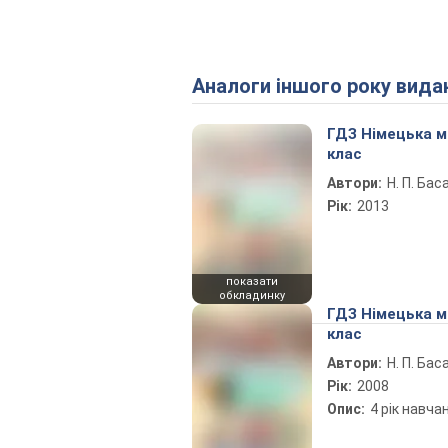
Аналоги іншого року вида
ГДЗ Німецька м
клас
Автори:
Н. П. Бас
Рік:
2013
показати
обкладинку
ГДЗ Німецька м
клас
Автори:
Н. П. Бас
Рік:
2008
Опис:
4 рік навча