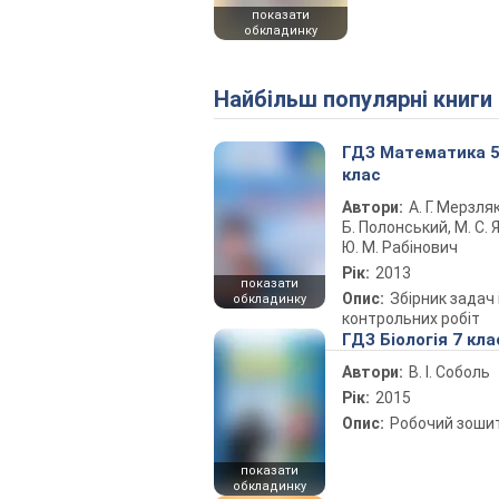
показати
обкладинку
Найбільш популярні книги
ГДЗ Математика 
клас
Автори:
А. Г. Мерзляк
Б. Полонський, М. С. Я
Ю. М. Рабінович
Рік:
2013
показати
Опис:
Збірник задач 
обкладинку
контрольних робіт
ГДЗ Біологія 7 кла
Автори:
В. І. Соболь
Рік:
2015
Опис:
Робочий зоши
показати
обкладинку