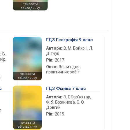
показати
обкладинку
5
ГДЗ Географія 9 клас
Автори:
В. М. Бойко, І. Л.
Дітчук
, В.
кір,
Рік:
2017
Опис:
Зошит для
практичних робіт
показати
і
обкладинку
с
ГДЗ Фізика 7 клас
Автори:
В. Г. Бар’яхтар,
Ф. Я. Божинова, С. О.
Довгий
т
Рік:
2015
показати
обкладинку