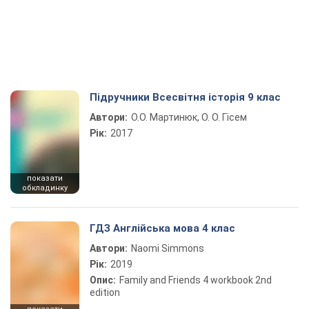
Підручники Всесвітня історія 9 клас
Автори:
О.О. Мартинюк, О. О. Гісем
Рік:
2017
показати
обкладинку
ГДЗ Англійська мова 4 клас
Автори:
Naomi Simmons
Рік:
2019
Опис:
Family and Friends 4 workbook 2nd
edition