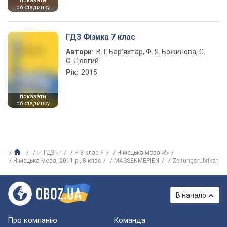
показати
обкладинку
ГДЗ Фізика 7 клас
Автори:
В. Г. Бар’яхтар, Ф. Я. Божинова, С.
О. Довгий
Рік:
2015
показати
обкладинку
✅ ГДЗ ✅
⚡ 8 клас ⚡
Німецька мова ✍
Німецька мова, 2011 р., 8 клас
MASSENMEPIEN
Zeitungsrubriken
В начало
Про компанію
Команда