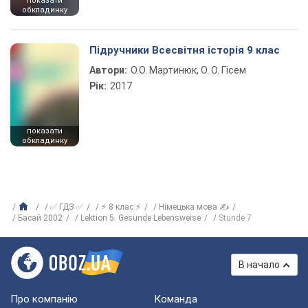
показати
обкладинку
Підручники Всесвітня історія 9 клас
Автори:
О.О. Мартинюк, О. О. Гісем
Рік:
2017
показати
обкладинку
✅ ГДЗ ✅
⚡ 8 клас ⚡
Німецька мова ✍
Басай 2002
Lektion 5. Gesunde Lebensweise
Stunde 7
В начало
Про компанію
Команда