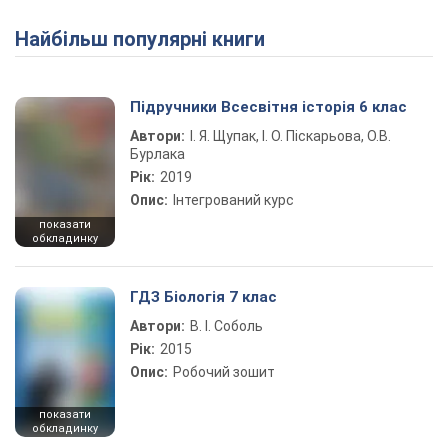
Найбільш популярні книги
Підручники Всесвітня історія 6 клас
Автори:
І. Я. Щупак, І. О. Піскарьова, О.В.
Бурлака
Рік:
2019
Опис:
Інтегрований курс
показати
обкладинку
ГДЗ Біологія 7 клас
Автори:
В. І. Соболь
Рік:
2015
Опис:
Робочий зошит
показати
обкладинку