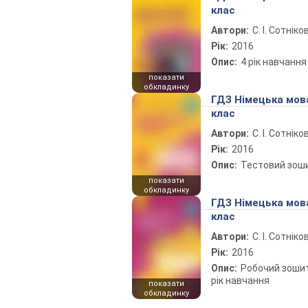
клас
Автори:
С. І. Сотніко
Рік:
2016
Опис:
4 рік навчання
показати
обкладинку
ГДЗ Німецька мов
клас
Автори:
С. І. Сотніко
Рік:
2016
Опис:
Тестовий зош
показати
обкладинку
ГДЗ Німецька мов
клас
Автори:
С. І. Сотніко
Рік:
2016
Опис:
Робочий зошит 
рік навчання
показати
обкладинку