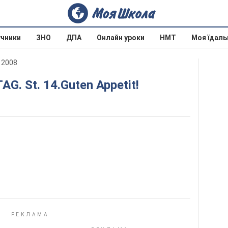
учники
ЗНО
ДПА
Онлайн уроки
НМТ
Моя їдаль
а 2008
TAG. St. 14.Guten Appetit!