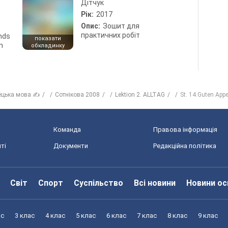
Дітчук
Рік:
2017
Опис:
Зошит для
практичних робіт
ends
показати
n
обкладинку
ецька мова ✍
Сотнікова 2008
Lektion 2. ALLTAG
St. 14.Guten Appet
Команда
Правова інформація
ті
Документи
Редакційна політика
Світ
Спорт
Суспільство
Всі новини
Новини ос
ас
3 клас
4 клас
5 клас
6 клас
7 клас
8 клас
9 клас