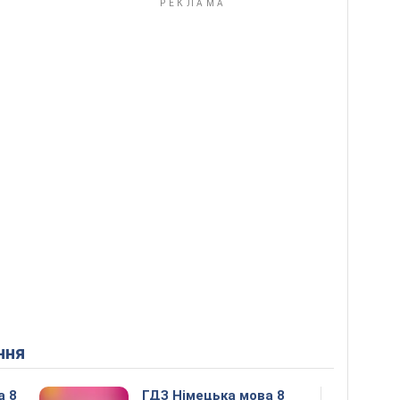
ння
а 8
ГДЗ Німецька мова 8