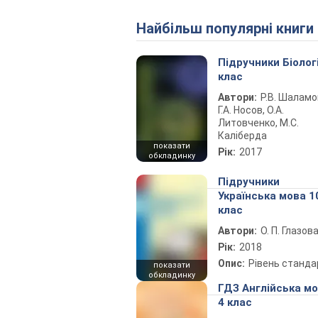
Найбільш популярні книги
Підручники Біолог
клас
Автори:
Р.В. Шаламо
Г.А. Носов, О.А.
Литовченко, М.С.
Каліберда
показати
Рік:
2017
обкладинку
Підручники
Українська мова 1
клас
Автори:
О. П. Глазов
Рік:
2018
Опис:
Рівень станда
показати
обкладинку
ГДЗ Англійська м
4 клас