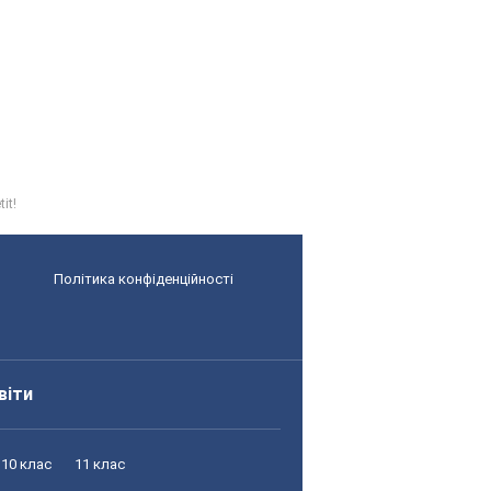
it!
Політика конфіденційності
віти
10 клас
11 клас