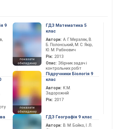
ія 9
ГДЗ Математика 5
клас
в,
Автори:
А. Г. Мерзляк, В.
Б. Полонський, М. С. Якір,
Ю. М. Рабінович
Рік:
2013
показати
Опис:
Збірник задач і
обкладинку
контрольних робіт
Підручники Біологія 9
0
клас
Автори:
К.М.
Задорожній
а
Рік:
2017
рту
показати
обкладинку
ова
ГДЗ Географія 9 клас
Автори:
В. М. Бойко, І. Л.