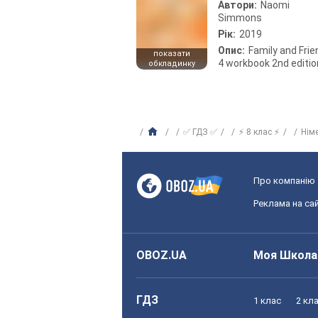
Автори:
Naomi
Simmons
Рік:
2019
Опис:
Family and Fri
показати
4 workbook 2nd editio
обкладинку
✅ ГДЗ ✅
⚡ 8 клас ⚡
Нім
Про компанію
Реклама на сай
OBOZ.UA
Моя Школа
ГДЗ
1 клас
2 кл