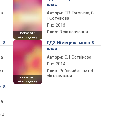
клас
ва
Автори:
Г. В. Гоголєва, С.
І. Сотнікова
Рік:
2016
Опис:
8 рік навчання
показати
обкладинку
а 8
ГДЗ Німецька мова 8
клас
ва
Автори:
С. І. Сотнікова
Рік:
2014
ит
Опис:
Робочий зошит 4
рік навчання
показати
обкладинку
а 8
ва
4