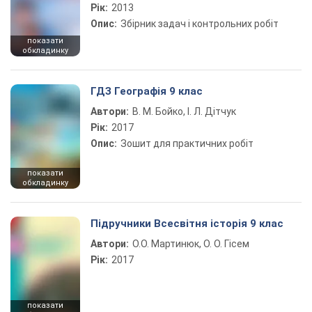
Рік:
2013
Опис:
Збірник задач і контрольних робіт
показати
обкладинку
ГДЗ Географія 9 клас
Автори:
В. М. Бойко, І. Л. Дітчук
Рік:
2017
Опис:
Зошит для практичних робіт
показати
обкладинку
Підручники Всесвітня історія 9 клас
Автори:
О.О. Мартинюк, О. О. Гісем
Рік:
2017
показати