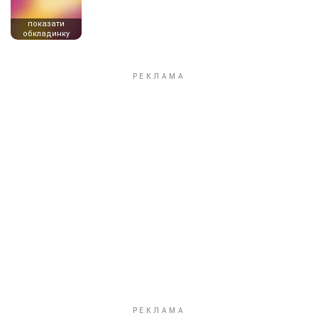
показати
обкладинку