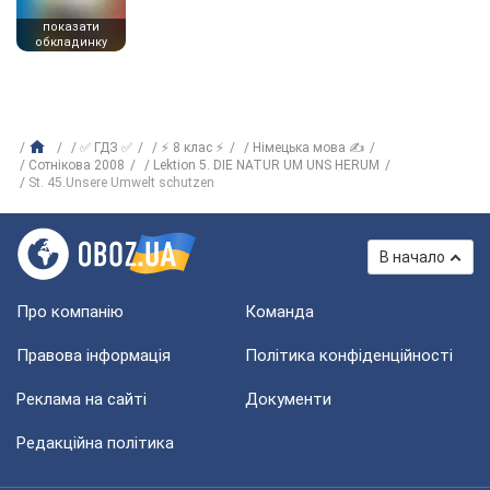
показати
обкладинку
✅ ГДЗ ✅
⚡ 8 клас ⚡
Німецька мова ✍
Сотнікова 2008
Lektion 5. DIE NATUR UM UNS HERUM
St. 45.Unsere Umwelt schutzen
В начало
Про компанію
Команда
Правова інформація
Політика конфіденційності
Реклама на сайті
Документи
Редакційна політика