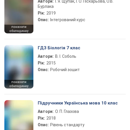
Автори:
І. Я. Щупак, І. О. Піскарьова, О.В.
Бурлака
Рік:
2019
Опис:
Інтегрований курс
показати
обкладинку
ГДЗ Біологія 7 клас
Автори:
В. І. Соболь
Рік:
2015
Опис:
Робочий зошит
показати
обкладинку
Підручники Українська мова 10 клас
Автори:
О. П. Глазова
Рік:
2018
Опис:
Рівень стандарту