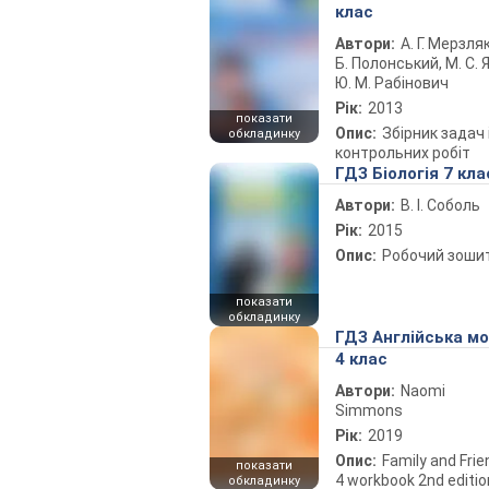
клас
Автори:
А. Г. Мерзляк
Б. Полонський, М. С. Я
Ю. М. Рабінович
Рік:
2013
показати
Опис:
Збірник задач 
обкладинку
контрольних робіт
ГДЗ Біологія 7 кла
Автори:
В. І. Соболь
Рік:
2015
Опис:
Робочий зоши
показати
обкладинку
ГДЗ Англійська м
4 клас
Автори:
Naomi
Simmons
Рік:
2019
Опис:
Family and Fri
показати
4 workbook 2nd editio
обкладинку