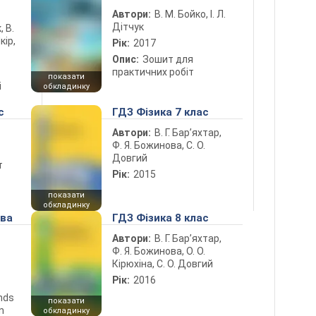
Автори:
В. М. Бойко, І. Л.
Дітчук
, В.
кір,
Рік:
2017
Опис:
Зошит для
практичних робіт
показати
і
обкладинку
с
ГДЗ Фізика 7 клас
Автори:
В. Г. Бар’яхтар,
Ф. Я. Божинова, С. О.
Довгий
т
Рік:
2015
показати
обкладинку
ова
ГДЗ Фізика 8 клас
Автори:
В. Г. Бар’яхтар,
Ф. Я. Божинова, О. О.
Кірюхіна, С. О. Довгий
Рік:
2016
ends
показати
n
обкладинку