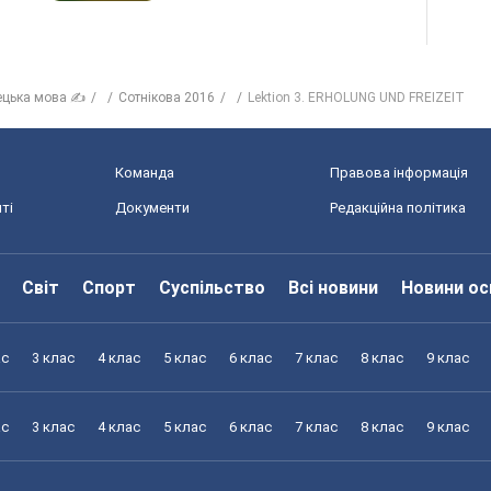
ецька мова ✍
Сотнікова 2016
Lektion 3. ERHOLUNG UND FREIZEIT
Команда
Правова інформація
ті
Документи
Редакційна політика
Світ
Спорт
Суспільство
Всі новини
Новини ос
ас
3 клас
4 клас
5 клас
6 клас
7 клас
8 клас
9 клас
ас
3 клас
4 клас
5 клас
6 клас
7 клас
8 клас
9 клас