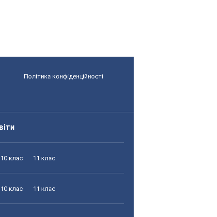
Політика конфіденційності
віти
10 клас
11 клас
10 клас
11 клас