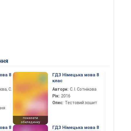
ння
ова 8
ГДЗ Німецька мова 8
клас
лєва, С.
Автори:
С. І. Сотнікова
Рік:
2016
Опис:
Тестовий зошит
ння
показати
обкладинку
ова 8
ГДЗ Німецька мова 8