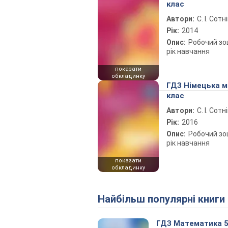
клас
Автори:
С. І. Сотн
Рік:
2014
Опис:
Робочий зо
рік навчання
показати
обкладинку
ГДЗ Німецька м
клас
Автори:
С. І. Сотн
Рік:
2016
Опис:
Робочий зош
рік навчання
показати
обкладинку
Найбільш популярні книги
ГДЗ Математика 