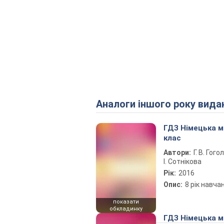
Аналоги іншого року вида
ГДЗ Німецька м
клас
Автори:
Г. В. Гого
І. Сотнікова
Рік:
2016
Опис:
8 рік навча
показати
обкладинку
ГДЗ Німецька м