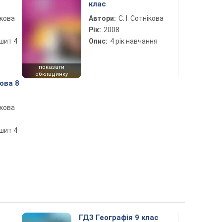
клас
ікова
Автори:
С. І. Сотнікова
Рік:
2008
шит 4
Опис:
4 рік навчання
показати
обкладинку
ова 8
ікова
ит 4
5
ГДЗ Географія 9 клас