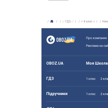
✅ ГДЗ ✅
⚡ 8 клас ⚡
Нім
Про компанію
Реклама на сай
OBOZ.UA
Моя Школа
ГДЗ
1 клас
2 кл
Підручники
1 клас
2 кл