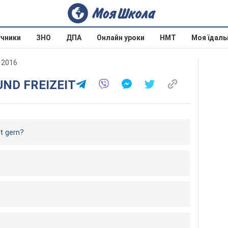
учники
ЗНО
ДПА
Онлайн уроки
НМТ
Моя їдаль
а 2016
 UND FREIZEIT
it gern?