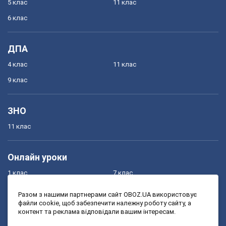
5 клас
11 клас
6 клас
ДПА
4 клас
11 клас
9 клас
ЗНО
11 клас
Онлайн уроки
1 клас
7 клас
2 клас
8 клас
Разом з нашими партнерами сайт OBOZ.UA використовує
файли cookie, щоб забезпечити належну роботу сайту, а
3 клас
9 клас
контент та реклама відповідали вашим інтересам.
4 клас
10 клас