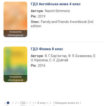
ГДЗ Англійська мова 4 клас
Автори:
Naomi Simmons
Рік:
2019
Опис:
Family and Friends 4 workbook 2nd
edition
показати
обкладинку
ГДЗ Фізика 8 клас
Автори:
В. Г. Бар’яхтар, Ф. Я. Божинова, О.
О. Кірюхіна, С. О. Довгий
Рік:
2016
показати
обкладинку
✅ ГДЗ ✅
⚡ 8 клас ⚡
Німецька мова ✍