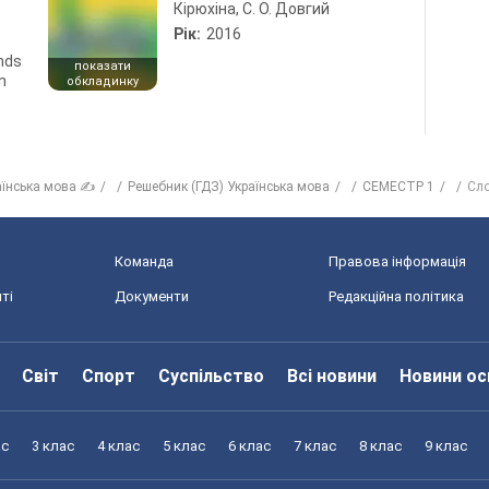
Кірюхіна, С. О. Довгий
Рік:
2016
ends
показати
n
обкладинку
аїнська мова ✍
Решебник (ГДЗ) Українська мова
СЕМЕСТР 1
Сло
Команда
Правова інформація
ті
Документи
Редакційна політика
Світ
Спорт
Суспільство
Всі новини
Новини ос
ас
3 клас
4 клас
5 клас
6 клас
7 клас
8 клас
9 клас