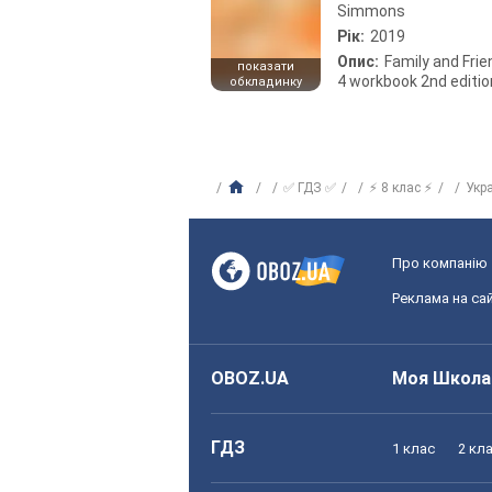
Simmons
Рік:
2019
Опис:
Family and Fri
показати
4 workbook 2nd editio
обкладинку
✅ ГДЗ ✅
⚡ 8 клас ⚡
Укр
Про компанію
Реклама на сай
OBOZ.UA
Моя Школа
ГДЗ
1 клас
2 кл