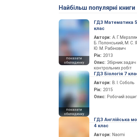
Найбільш популярні книги
ГДЗ Математика 
клас
Автори:
А. Г. Мерзляк
Б. Полонський, М. С. Я
Ю. М. Рабінович
Рік:
2013
показати
Опис:
Збірник задач 
обкладинку
контрольних робіт
ГДЗ Біологія 7 кла
Автори:
В. І. Соболь
Рік:
2015
Опис:
Робочий зоши
показати
обкладинку
ГДЗ Англійська м
4 клас
Автори:
Naomi