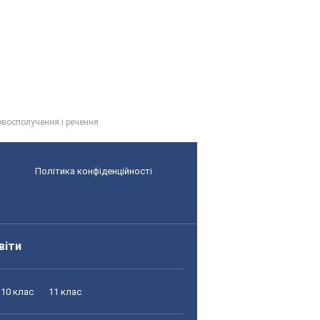
восполучення і речення
Політика конфіденційності
віти
10 клас
11 клас