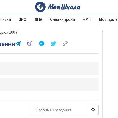
учники
ЗНО
ДПА
Онлайн уроки
НМТ
Моя їдаль
обрюх 2009
чення