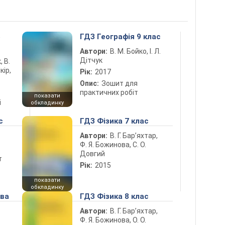
5
ГДЗ Географія 9 клас
Автори:
В. М. Бойко, І. Л.
Дітчук
, В.
кір,
Рік:
2017
Опис:
Зошит для
практичних робіт
показати
і
обкладинку
с
ГДЗ Фізика 7 клас
Автори:
В. Г. Бар’яхтар,
Ф. Я. Божинова, С. О.
Довгий
т
Рік:
2015
показати
обкладинку
ова
ГДЗ Фізика 8 клас
Автори:
В. Г. Бар’яхтар,
Ф. Я. Божинова, О. О.