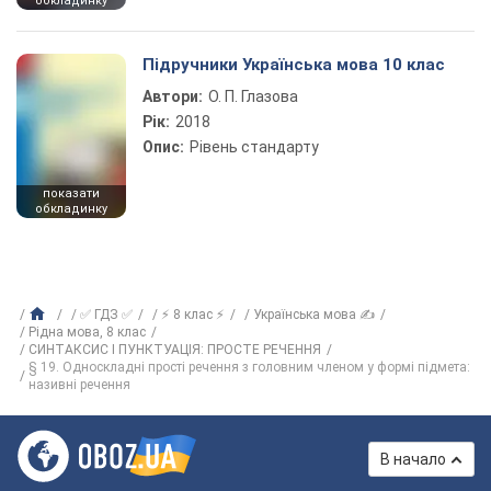
обкладинку
Підручники Українська мова 10 клас
Автори:
О. П. Глазова
Рік:
2018
Опис:
Рівень стандарту
показати
обкладинку
✅ ГДЗ ✅
⚡ 8 клас ⚡
Українська мова ✍
Рiдна мова, 8 клас
СИНТАКСИС І ПУНКТУАЦІЯ: ПРОСТЕ РЕЧЕННЯ
§ 19. Односкладні прості речення з головним членом у формі підмета:
називні речення
В начало