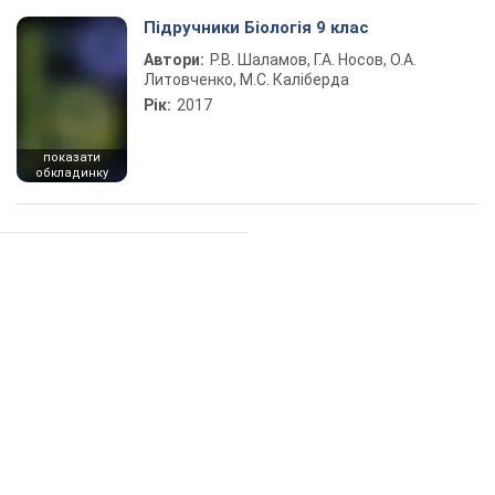
Підручники Біологія 9 клас
Автори:
Р.В. Шаламов, Г.А. Носов, О.А.
Литовченко, М.С. Каліберда
Рік:
2017
показати
обкладинку