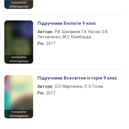
показати
обкладинку
Підручники Біологія 9 клас
Автори:
Р.В. Шаламов, Г.А. Носов, О.А.
Литовченко, М.С. Каліберда
Рік:
2017
показати
обкладинку
Підручники Всесвітня історія 9 клас
Автори:
О.О. Мартинюк, О. О. Гісем
Рік:
2017
показати
обкладинку