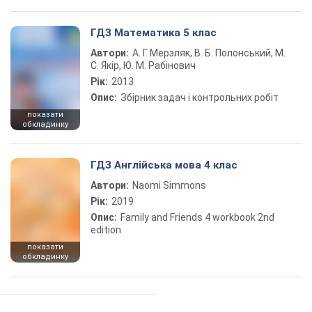
ГДЗ Математика 5 клас
Автори:
А. Г. Мерзляк, В. Б. Полонський, М.
С. Якір, Ю. М. Рабінович
Рік:
2013
Опис:
Збірник задач і контрольних робіт
показати
обкладинку
ГДЗ Англійська мова 4 клас
Автори:
Naomi Simmons
Рік:
2019
Опис:
Family and Friends 4 workbook 2nd
edition
показати
обкладинку