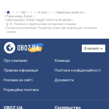
✅ ГДЗ ✅
⚡ 8 клас ⚡
Українська мова ✍
Рiдна мова, 8 клас
СИНТАКСИС І ПУНКТУАЦІЯ: ПРОСТЕ РЕЧЕННЯ
§ 25. Речення зі звертаннями, вставними словами
(словосполученнями). Розділові знаки при звертаннях і вставних
словах
В начало
Про компанію
Команда
Правова інформація
Політика конфіденційності
Реклама на сайті
Документи
Редакційна політика
OBOZ.UA
Суспільство