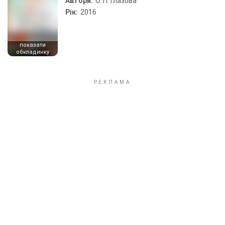
Автори:
О. П. Глазова
Рік:
2016
показати
обкладинку