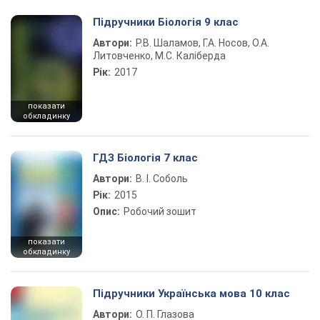
Підручники Біологія 9 клас
Автори:
Р.В. Шаламов, Г.А. Носов, О.А.
Литовченко, М.С. Каліберда
Рік:
2017
показати
обкладинку
ГДЗ Біологія 7 клас
Автори:
В. І. Соболь
Рік:
2015
Опис:
Робочий зошит
показати
обкладинку
Підручники Українська мова 10 клас
Автори:
О. П. Глазова