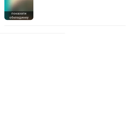
показати
обкладинку