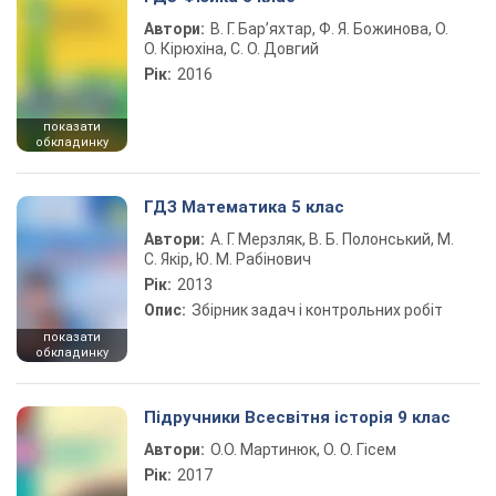
Автори:
В. Г. Бар’яхтар, Ф. Я. Божинова, О.
О. Кірюхіна, С. О. Довгий
Рік:
2016
показати
обкладинку
ГДЗ Математика 5 клас
Автори:
А. Г. Мерзляк, В. Б. Полонський, М.
С. Якір, Ю. М. Рабінович
Рік:
2013
Опис:
Збірник задач і контрольних робіт
показати
обкладинку
Підручники Всесвітня історія 9 клас
Автори:
О.О. Мартинюк, О. О. Гісем
Рік:
2017