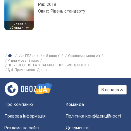
Рік:
2018
Опис:
Рівень стандарту
показати
обкладинку
✅ ГДЗ ✅
⚡ 8 клас ⚡
Українська мова ✍
Рiдна мова, 8 клас
ПОВТОРЕННЯ ТА УЗАГАЛЬНЕННЯ ВИВЧЕНОГО
§ 4. Пряма мова. Діалог
В начало
Про компанію
Команда
Правова інформація
Політика конфіденційності
Реклама на сайті
Документи