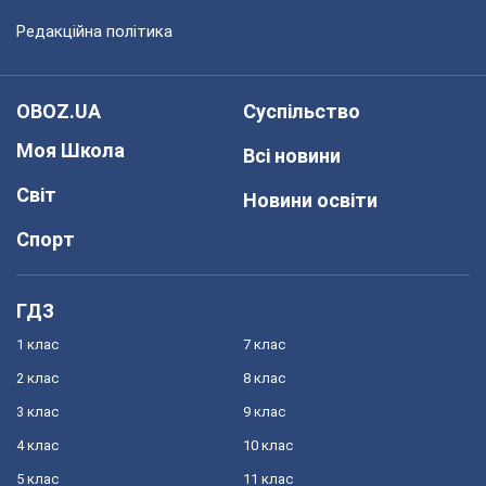
Редакційна політика
OBOZ.UA
Суспільство
Моя Школа
Всі новини
Світ
Новини освіти
Спорт
ГДЗ
1 клас
7 клас
2 клас
8 клас
3 клас
9 клас
4 клас
10 клас
5 клас
11 клас