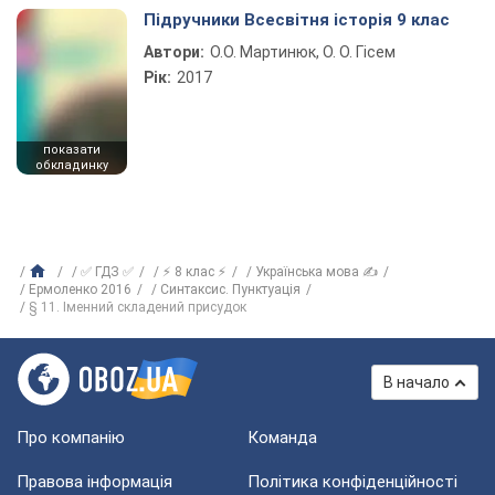
Підручники Всесвітня історія 9 клас
Автори:
О.О. Мартинюк, О. О. Гісем
Рік:
2017
показати
обкладинку
✅ ГДЗ ✅
⚡ 8 клас ⚡
Українська мова ✍
Ермоленко 2016
Синтаксис. Пунктуація
§ 11. Іменний складений присудок
В начало
Про компанію
Команда
Правова інформація
Політика конфіденційності