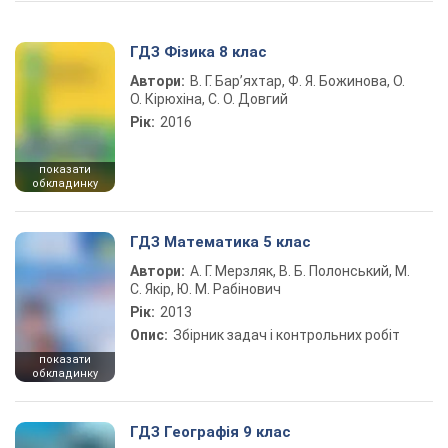
ГДЗ Фізика 8 клас
Автори:
В. Г. Бар’яхтар, Ф. Я. Божинова, О.
О. Кірюхіна, С. О. Довгий
Рік:
2016
показати
обкладинку
ГДЗ Математика 5 клас
Автори:
А. Г. Мерзляк, В. Б. Полонський, М.
С. Якір, Ю. М. Рабінович
Рік:
2013
Опис:
Збірник задач і контрольних робіт
показати
обкладинку
ГДЗ Географія 9 клас