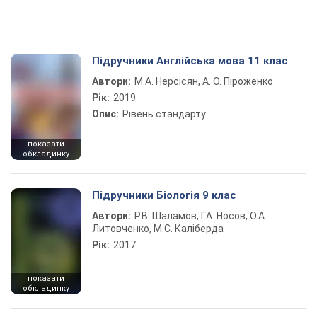
Підручники Англійська мова 11 клас
Автори:
М.А. Нерсісян, А. О. Піроженко
Рік:
2019
Опис:
Рівень стандарту
показати
обкладинку
Підручники Біологія 9 клас
Автори:
Р.В. Шаламов, Г.А. Носов, О.А.
Литовченко, М.С. Каліберда
Рік:
2017
показати
обкладинку