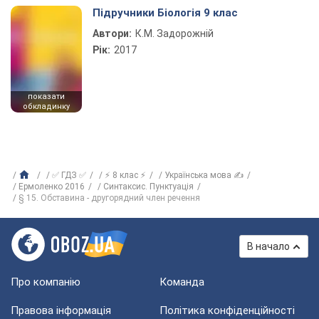
Підручники Біологія 9 клас
Автори:
К.М. Задорожній
Рік:
2017
показати
обкладинку
✅ ГДЗ ✅
⚡ 8 клас ⚡
Українська мова ✍
Ермоленко 2016
Синтаксис. Пунктуація
§ 15. Обставина - другорядний член речення
В начало
Про компанію
Команда
Правова інформація
Політика конфіденційності