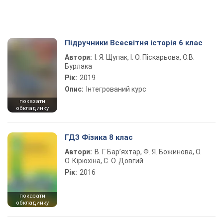
Підручники Всесвітня історія 6 клас
Автори:
І. Я. Щупак, І. О. Піскарьова, О.В.
Бурлака
Рік:
2019
Опис:
Інтегрований курс
показати
обкладинку
ГДЗ Фізика 8 клас
Автори:
В. Г. Бар’яхтар, Ф. Я. Божинова, О.
О. Кірюхіна, С. О. Довгий
Рік:
2016
показати
обкладинку