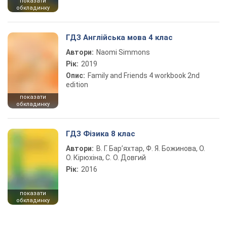
показати
обкладинку
ГДЗ Англійська мова 4 клас
Автори:
Naomi Simmons
Рік:
2019
Опис:
Family and Friends 4 workbook 2nd
edition
показати
обкладинку
ГДЗ Фізика 8 клас
Автори:
В. Г. Бар’яхтар, Ф. Я. Божинова, О.
О. Кірюхіна, С. О. Довгий
Рік:
2016
показати
обкладинку