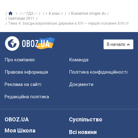
✅ ГДЗ ✅
⚡ 8 клас ⚡
Всесвітня історія ✍
Святокум 2011
Тема 4. Західноєвропейські держави в XVI — першій половині XVII ст
В начало
Про компанію
Команда
Правова інформація
Політика конфіденційності
Реклама на сайті
Документи
Редакційна політика
OBOZ.UA
Суспільство
Моя Школа
Всі новини