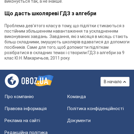
виконується так, а не інакше.
Що дасть школяреві ГДЗ з алгебри
Проблема дев'ятого класу в тому, що підлітки стикаються з
постійним збільшенням навантаження та ускладненням
виконуваних завдань. Завдання, які з місяця в місяць стають
більш складними, змушують школярів вдаватися до допомоги
посібників. Саме для того, щоб допомогти підліткам
розібратися в складних темах і створили ГДЗ з алгебри за 9
клас Ю.Н. Макаричьов, 2011 року.
В начало
Про компанію
Команда
Правова інформація
Політика конфіденційності
Реклама на сайті
Документи
Редакційна політика