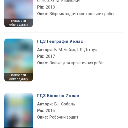
С. Якір, Ю. М. Рабінович
Рік:
2013
Опис:
Збірник задач і контрольних робіт
показати
обкладинку
ГДЗ Географія 9 клас
Автори:
В. М. Бойко, І. Л. Дітчук
Рік:
2017
Опис:
Зошит для практичних робіт
показати
обкладинку
ГДЗ Біологія 7 клас
Автори:
В. І. Соболь
Рік:
2015
Опис:
Робочий зошит