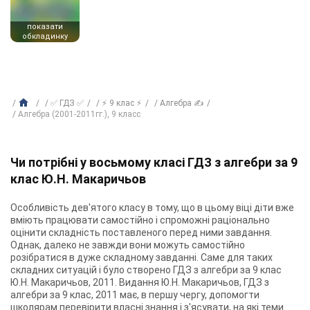
показати
обкладинку
✅ ГДЗ ✅
⚡ 9 клас ⚡
Алгебра ✍
Алгебра (2001-2011гг.), 9 класс
Чи потрібні у восьмому класі ГДЗ з алгебри за 9
клас Ю.Н. Макаричьов
Особливість дев'ятого класу в тому, що в цьому віці діти вже
вміють працювати самостійно і спроможні раціонально
оцінити складність поставленого перед ними завдання.
Однак, далеко не завжди вони можуть самостійно
розібратися в дуже складному завданні. Саме для таких
складних ситуацій і було створено ГДЗ з алгебри за 9 клас
Ю.Н. Макаричьов, 2011. Видання Ю.Н. Макаричьов, ГДЗ з
алгебри за 9 клас, 2011 має, в першу чергу, допомогти
школярам перевірити власні знання і з'ясувати, на які теми