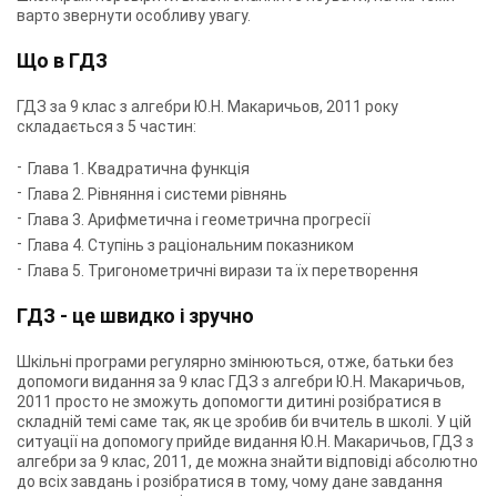
варто звернути особливу увагу.
Що в ГДЗ
ГДЗ за 9 клас з алгебри Ю.Н. Макаричьов, 2011 року
складається з 5 частин:
Глава 1. Квадратична функція
Глава 2. Рівняння і системи рівнянь
Глава 3. Арифметична і геометрична прогресії
Глава 4. Ступінь з раціональним показником
Глава 5. Тригонометричні вирази та їх перетворення
ГДЗ - це швидко і зручно
Шкільні програми регулярно змінюються, отже, батьки без
допомоги видання за 9 клас ГДЗ з алгебри Ю.Н. Макаричьов,
2011 просто не зможуть допомогти дитині розібратися в
складній темі саме так, як це зробив би вчитель в школі. У цій
ситуації на допомогу прийде видання Ю.Н. Макаричьов, ГДЗ з
алгебри за 9 клас, 2011, де можна знайти відповіді абсолютно
до всіх завдань і розібратися в тому, чому дане завдання