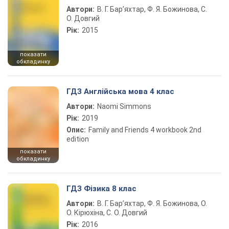
Автори:
В. Г. Бар’яхтар, Ф. Я. Божинова, С.
О. Довгий
Рік:
2015
показати
обкладинку
ГДЗ Англійська мова 4 клас
Автори:
Naomi Simmons
Рік:
2019
Опис:
Family and Friends 4 workbook 2nd
edition
показати
обкладинку
ГДЗ Фізика 8 клас
Автори:
В. Г. Бар’яхтар, Ф. Я. Божинова, О.
О. Кірюхіна, С. О. Довгий
Рік:
2016