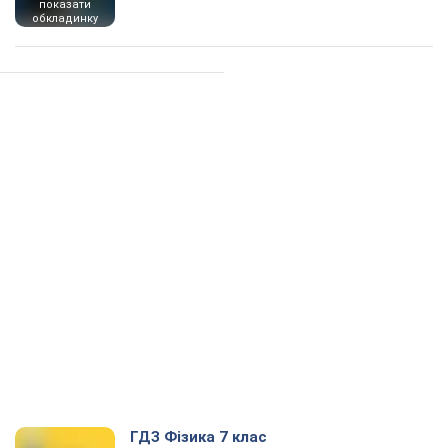
показати
обкладинку
ГДЗ Фізика 7 клас