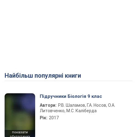
Найбільш популярні книги
Підручники Біологія 9 клас
Автори:
Р.В. Шаламов, Г.А. Носов, О.А.
Литовченко, М.С. Каліберда
Рік:
2017
показати
обкладинку