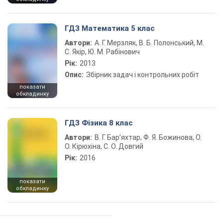
ГДЗ Математика 5 клас
Автори:
А. Г. Мерзляк, В. Б. Полонський, М.
С. Якір, Ю. М. Рабінович
Рік:
2013
Опис:
Збірник задач і контрольних робіт
показати
обкладинку
ГДЗ Фізика 8 клас
Автори:
В. Г. Бар’яхтар, Ф. Я. Божинова, О.
О. Кірюхіна, С. О. Довгий
Рік:
2016
показати
обкладинку