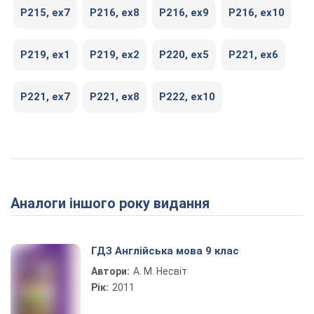
P215, ex7
P216, ex8
P216, ex9
P216, ex10
P219, ex1
P219, ex2
P220, ex5
P221, ex6
P221, ex7
P221, ex8
P222, ex10
Аналоги іншого року видання
ГДЗ Англійська мова 9 клас
Автори:
А. М. Несвіт
Рік:
2011