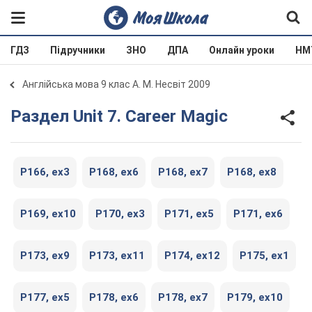
ГДЗ
Підручники
ЗНО
ДПА
Онлайн уроки
НМ
Англійська мова 9 клас А. М. Несвіт 2009
Раздел Unit 7. Career Magic
P166, ex3
P168, ex6
P168, ex7
P168, ex8
P169, ex10
P170, ex3
P171, ex5
P171, ex6
P173, ex9
P173, ex11
P174, ex12
P175, ex1
P177, ex5
P178, ex6
P178, ex7
P179, ex10