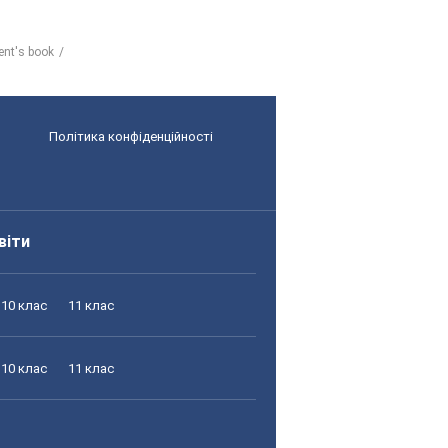
ent's book
Політика конфіденційності
віти
10 клас
11 клас
10 клас
11 клас