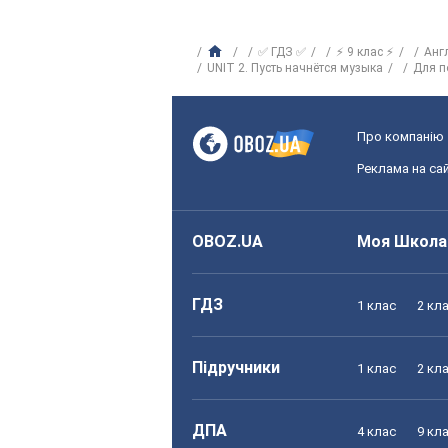
✅ ГДЗ ✅
⚡ 9 клас ⚡
Анг
UNIT 2. Пусть начнётся музыка
Для п
Про компанію
Реклама на сай
OBOZ.UA
Моя Школа
ГДЗ
1 клас
2 кл
Підручники
1 клас
2 кл
ДПА
4 клас
9 кл