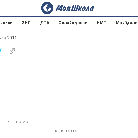
учники
ЗНО
ДПА
Онлайн уроки
НМТ
Моя їдаль
льов 2011