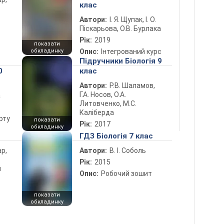
клас
Автори:
І. Я. Щупак, І. О.
Піскарьова, О.В. Бурлака
Рік:
2019
показати
обкладинку
Опис:
Інтегрований курс
Підручники Біологія 9
0
клас
Автори:
Р.В. Шаламов,
Г.А. Носов, О.А.
а
Литовченко, М.С.
Каліберда
рту
показати
Рік:
2017
обкладинку
ГДЗ Біологія 7 клас
ар,
Автори:
В. І. Соболь
Рік:
2015
й
Опис:
Робочий зошит
показати
обкладинку