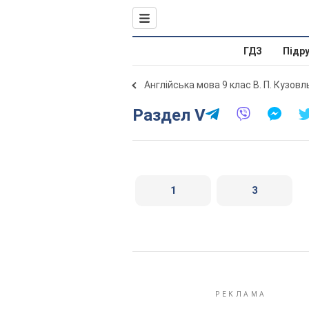
ГДЗ
Підр
Англійська мова 9 клас В. П. Кузов
Раздел V
1
3