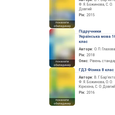
Ф. Я. Божинова, С. О.
Довгий
Рік:
2015
показати
обкладинку
Підручники
Українська мова 1
клас
Автори:
О. П. Глазов
Рік:
2018
Опис:
Рівень станда
показати
обкладинку
ГДЗ Фізика 8 клас
Автори:
В. Г. Бар’яхт
Ф. Я. Божинова, О. О.
Кірюхіна, С. О. Довги
Рік:
2016
показати
обкладинку