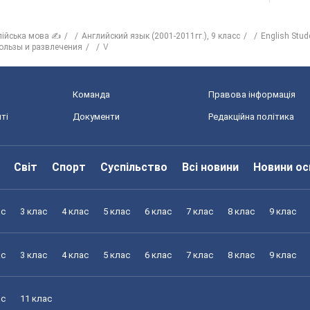
лійська мова ✍
Английский язык (2001-2011гг.), 9 класс
English Stud
ользы и развлечения
V
Команда
Правова інформація
ті
Документи
Редакційна політика
Світ
Спорт
Суспільство
Всі новини
Новини ос
ас
3 клас
4 клас
5 клас
6 клас
7 клас
8 клас
9 клас
ас
3 клас
4 клас
5 клас
6 клас
7 клас
8 клас
9 клас
ас
11 клас