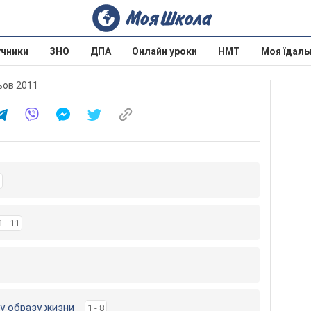
учники
ЗНО
ДПА
Онлайн уроки
НМТ
Моя їдаль
льов 2011
1 - 11
у образу жизни
1 - 8