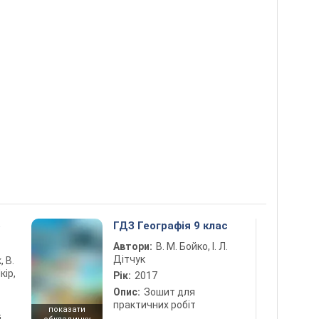
5
ГДЗ Географія 9 клас
Автори:
В. М. Бойко, І. Л.
Дітчук
, В.
кір,
Рік:
2017
Опис:
Зошит для
практичних робіт
показати