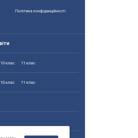
Політика конфіденційності
віти
10 клас
11 клас
10 клас
11 клас