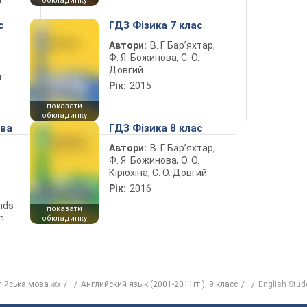
і
обкладинку
с
ГДЗ Фізика 7 клас
Автори:
В. Г. Бар’яхтар,
Ф. Я. Божинова, С. О.
Довгий
т
Рік:
2015
показати
обкладинку
ова
ГДЗ Фізика 8 клас
Автори:
В. Г. Бар’яхтар,
Ф. Я. Божинова, О. О.
Кірюхіна, С. О. Довгий
Рік:
2016
ends
показати
n
обкладинку
лійська мова ✍
Английский язык (2001-2011гг.), 9 класс
English Stud