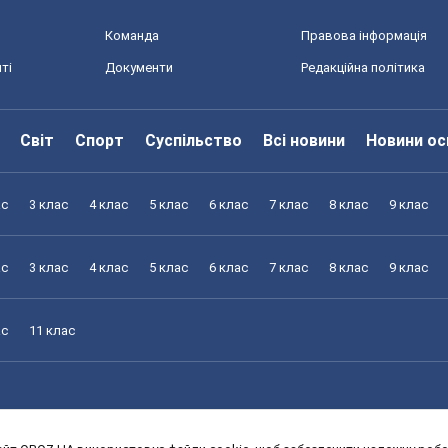
Команда
Правова інформація
ті
Документи
Редакційна політика
Світ
Спорт
Суспільство
Всі новини
Новини ос
ас
3 клас
4 клас
5 клас
6 клас
7 клас
8 клас
9 клас
ас
3 клас
4 клас
5 клас
6 клас
7 клас
8 клас
9 клас
ас
11 клас