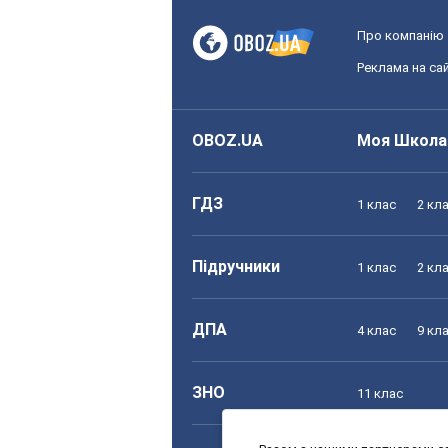
Про компанію
Реклама на сай
OBOZ.UA
Моя Школа
ГДЗ
1 клас
2 кл
Підручники
1 клас
2 кл
ДПА
4 клас
9 кл
ЗНО
11 клас