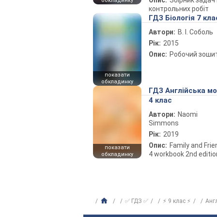
Опис:
Збірник задач 
обкладинку
контрольних робіт
ГДЗ Біологія 7 кла
Автори:
В. І. Соболь
Рік:
2015
Опис:
Робочий зоши
показати
обкладинку
ГДЗ Англійська м
4 клас
Автори:
Naomi
Simmons
Рік:
2019
Опис:
Family and Fri
показати
4 workbook 2nd editio
обкладинку
✅ ГДЗ ✅
⚡ 9 клас ⚡
Анг