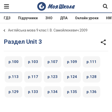
ГДЗ
Підручники
ЗНО
ДПА
Онлайн уроки
НМ
Англійська мова 9 клас І. В. Самойлюкевич 2009
Раздел Unit 3
p.100
p.103
p.107
p.109
p.111
p.113
p.117
p.123
p.124
p.128
p.129
p.133
p.134
p.135
p.136