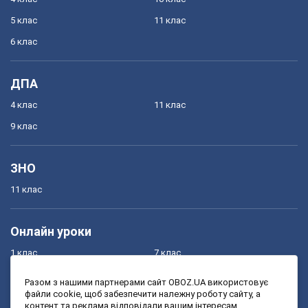
5 клас
11 клас
6 клас
ДПА
4 клас
11 клас
9 клас
ЗНО
11 клас
Онлайн уроки
1 клас
7 клас
2 клас
8 клас
Разом з нашими партнерами сайт OBOZ.UA використовує
файли cookie, щоб забезпечити належну роботу сайту, а
3 клас
9 клас
контент та реклама відповідали вашим інтересам.