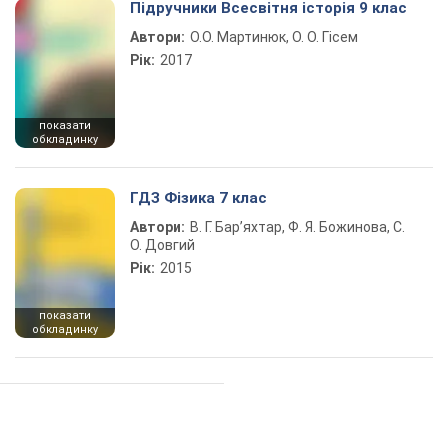
Підручники Всесвітня історія 9 клас
Автори:
О.О. Мартинюк, О. О. Гісем
Рік:
2017
показати
обкладинку
ГДЗ Фізика 7 клас
Автори:
В. Г. Бар’яхтар, Ф. Я. Божинова, С.
О. Довгий
Рік:
2015
показати
обкладинку