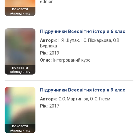
edition
показати
обкладинку
Підручники Всесвітня історія 6 клас
Автори:
І. Я. Щупак, І. О. Піскарьова, О.В.
Бурлака
Рік:
2019
Опис:
Інтегрований курс
показати
обкладинку
Підручники Всесвітня історія 9 клас
Автори:
О.О. Мартинюк, О. О. Гісем
Рік:
2017
показати
обкладинку