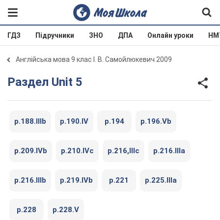
ГДЗ
Підручники
ЗНО
ДПА
Онлайн уроки
НМ
Англійська мова 9 клас І. В. Самойлюкевич 2009
Раздел Unit 5
p.188.IIIb
p.190.IV
p.194
p.196.Vb
p.209.IVb
p.210.IVc
p.216,IIIc
p.216.IIIa
p.216.IIIb
p.219.IVb
p.221
p.225.IIIa
p.228
p.228.V