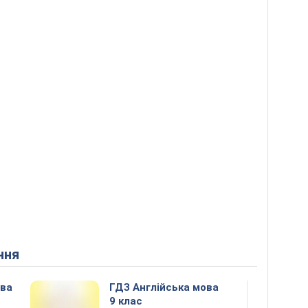
ння
ова
ГДЗ Англійська мова
9 клас