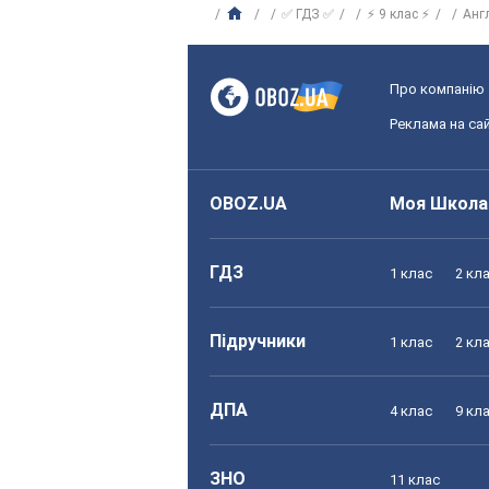
✅ ГДЗ ✅
⚡ 9 клас ⚡
Анг
Про компанію
Реклама на сай
OBOZ.UA
Моя Школа
ГДЗ
1 клас
2 кл
Підручники
1 клас
2 кл
ДПА
4 клас
9 кл
ЗНО
11 клас