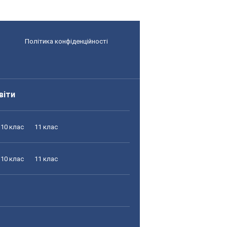
Політика конфіденційності
віти
10 клас
11 клас
10 клас
11 клас