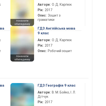
к
Автори:
О. Д. Карпюк
Рік:
2017
Опис:
Зошит з
граматики
показати
обкладинку
ова
ГДЗ Англійська мова
9 клас
к
Автори:
О. Д. Карпюк
Рік:
2017
т
Опис:
Робочий зошит
показати
обкладинку
ова
ГДЗ Географія 9 клас
Автори:
В. М. Бойко, І. Л.
Дітчук
Рік:
2017