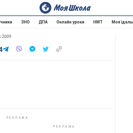
учники
ЗНО
ДПА
Онлайн уроки
НМТ
Моя їдаль
к 2009
4