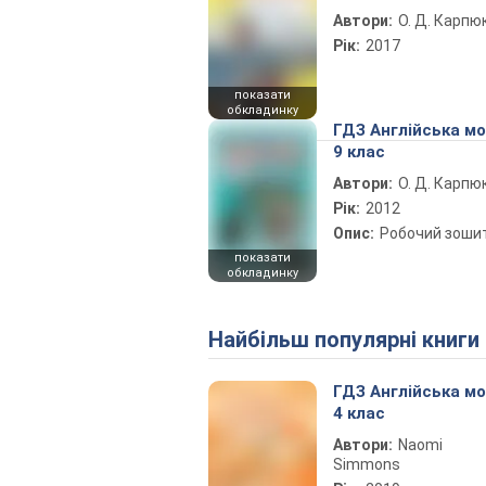
Автори:
О. Д. Карпю
Рік:
2017
показати
обкладинку
ГДЗ Англійська м
9 клас
Автори:
О. Д. Карпю
Рік:
2012
Опис:
Робочий зоши
показати
обкладинку
Найбільш популярні книги
ГДЗ Англійська м
4 клас
Автори:
Naomi
Simmons