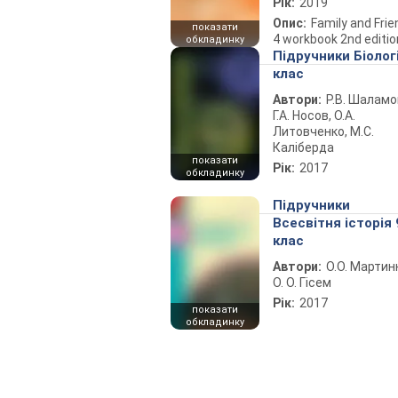
Рік:
2019
Опис:
Family and Fri
показати
4 workbook 2nd editio
обкладинку
Підручники Біолог
клас
Автори:
Р.В. Шаламо
Г.А. Носов, О.А.
Литовченко, М.С.
Каліберда
показати
Рік:
2017
обкладинку
Підручники
Всесвітня історія 
клас
Автори:
О.О. Мартин
О. О. Гісем
Рік:
2017
показати
обкладинку