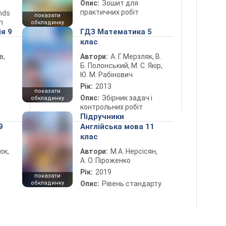
Опис:
Зошит для
практичних робіт
ends
показати
n
обкладинку
ія 9
ГДЗ Математика 5
клас
в,
Автори:
А. Г. Мерзляк, В.
Б. Полонський, М. С. Якір,
Ю. М. Рабінович
Рік:
2013
показати
Опис:
Збірник задач і
обкладинку
контрольних робіт
Підручники
9
Англійська мова 11
клас
юк,
Автори:
М.А. Нерсісян,
А. О. Піроженко
Рік:
2019
показати
обкладинку
Опис:
Рівень стандарту