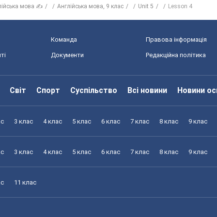
лійська мова ✍
Англійська мова, 9 клас
Unit 5
Lesson 4
Команда
Правова інформація
ті
Документи
Редакційна політика
Світ
Спорт
Суспільство
Всі новини
Новини ос
ас
3 клас
4 клас
5 клас
6 клас
7 клас
8 клас
9 клас
ас
3 клас
4 клас
5 клас
6 клас
7 клас
8 клас
9 клас
ас
11 клас