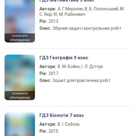
ГДЗ Математика 5 клас
Автори:
А. Г. Мерзляк, В. Б. Полонський, М.
С. Якір, Ю. М. Рабінович
Рік:
2013
Опис:
Збірник задач і контрольних робіт
показати
обкладинку
ГДЗ Географія 9 клас
Автори:
В. М. Бойко, І. Л. Дітчук
Рік:
2017
Опис:
Зошит для практичних робіт
показати
обкладинку
ГДЗ Біологія 7 клас
Автори:
В. І. Соболь
Рік:
2015