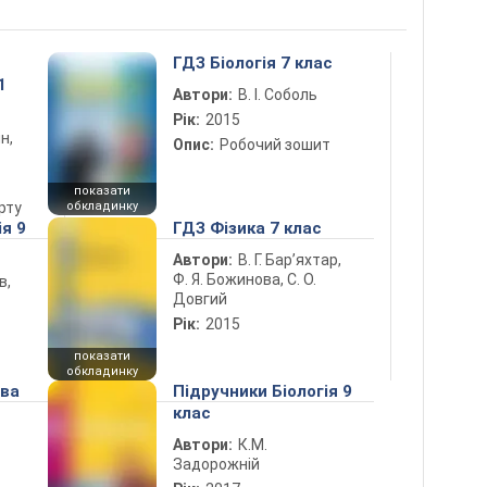
ГДЗ Біологія 7 клас
1
Автори:
В. І. Соболь
Рік:
2015
н,
Опис:
Робочий зошит
показати
рту
обкладинку
ія 9
ГДЗ Фізика 7 клас
Автори:
В. Г. Бар’яхтар,
Ф. Я. Божинова, С. О.
в,
Довгий
Рік:
2015
показати
обкладинку
ова
Підручники Біологія 9
клас
Автори:
К.М.
Задорожній