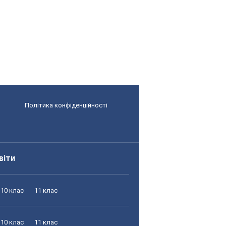
Політика конфіденційності
віти
10 клас
11 клас
10 клас
11 клас