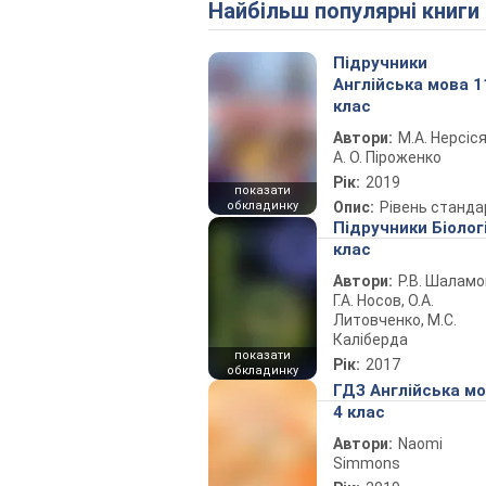
Найбільш популярні книги
Підручники
Англійська мова 1
клас
Автори:
М.А. Нерсіся
А. О. Піроженко
Рік:
2019
показати
обкладинку
Опис:
Рівень станда
Підручники Біолог
клас
Автори:
Р.В. Шаламо
Г.А. Носов, О.А.
Литовченко, М.С.
Каліберда
показати
Рік:
2017
обкладинку
ГДЗ Англійська м
4 клас
Автори:
Naomi
Simmons