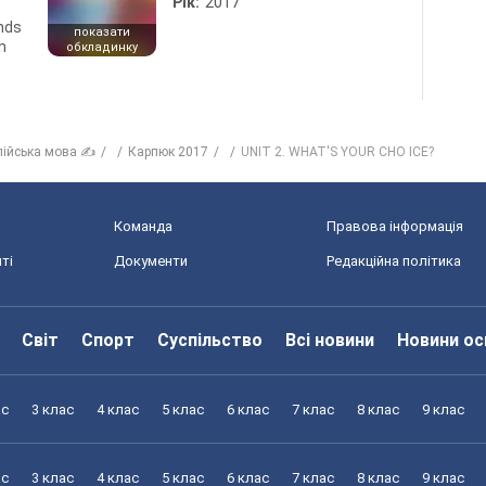
Рік:
2017
ends
показати
n
обкладинку
лійська мова ✍
Карпюк 2017
UNIT 2. WHAT'S YOUR CHO ICE?
Команда
Правова інформація
ті
Документи
Редакційна політика
Світ
Спорт
Суспільство
Всі новини
Новини ос
ас
3 клас
4 клас
5 клас
6 клас
7 клас
8 клас
9 клас
ас
3 клас
4 клас
5 клас
6 клас
7 клас
8 клас
9 клас