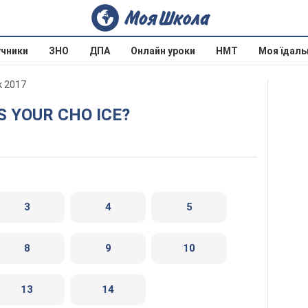
учники
ЗНО
ДПА
Онлайн уроки
НМТ
Моя їдаль
к 2017
'S YOUR CHO ICE?
3
4
5
8
9
10
13
14