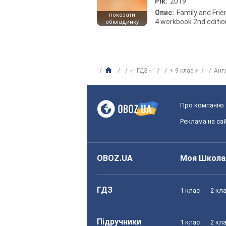
Рік:
2019
Опис:
Family and Fri
показати
4 workbook 2nd editio
обкладинку
✅ ГДЗ ✅
⚡ 9 клас ⚡
Анг
Про компанію
Реклама на сай
OBOZ.UA
Моя Школа
ГДЗ
1 клас
2 кл
Підручники
1 клас
2 кл