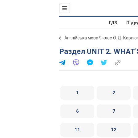
ГДЗ
Підр
Англійська мова 9 клас О. Д. Карпю
Раздел UNIT 2. WHAT
1
2
6
7
11
12