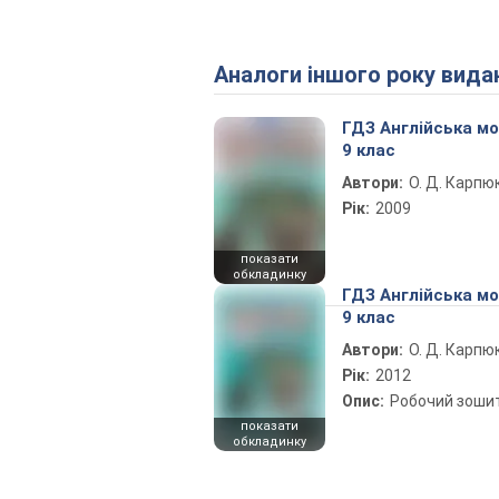
Аналоги іншого року вида
ГДЗ Англійська м
9 клас
Автори:
О. Д. Карпю
Рік:
2009
показати
обкладинку
ГДЗ Англійська м
9 клас
Автори:
О. Д. Карпю
Рік:
2012
Опис:
Робочий зоши
показати
обкладинку