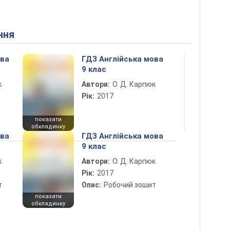
ння
ова
ГДЗ Англійська мова
9 клас
к
Автори:
О. Д. Карпюк
Рік:
2017
показати
обкладинку
ова
ГДЗ Англійська мова
9 клас
к
Автори:
О. Д. Карпюк
Рік:
2017
т
Опис:
Робочий зошит
показати
обкладинку